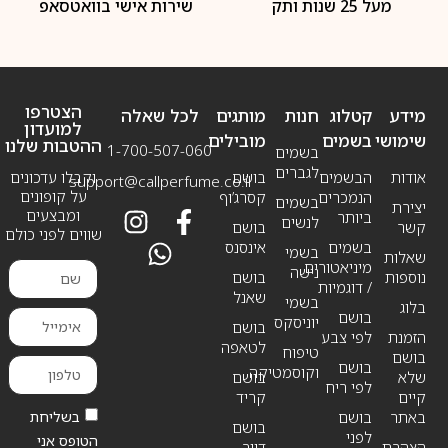
מעל 25 שנות ותק
שירות אישי בוואטסאפ
הצטרפו
מידע
קטלוג
חנות
מותגים
לכל שאלה
למועדון
שימושי
בשמים
מובילים
ההטבות שלנו
1-700-507-060
בשמים
לגברים
אודות
הבשמים
בושם
וקבלו עדכונים
support@callperfume.co.il
על קופונים
הנמכרים
קסרג’וף
בשמים
יצירת
ומבצעים
ביותר
לנשים
קשר
בושם
שווים לפני כולם
בשמים
אינסנס
בשמי
שאלות
מיניאטורים
נישה
נוספות
בושם
/ דוגמיות
שאנל
בשמי
בלוג
בושם
יוניסקס
בושם
הזמנת
לפי צבע
לטאפה
טיפוח
בושם
בושם
וקוסמטיקה
שלא
בושם
לפי ריח
קיים
קריד
בשליחת
באתר
בושם
בושם
לפני
הטופס אני
הצהרת
דיור