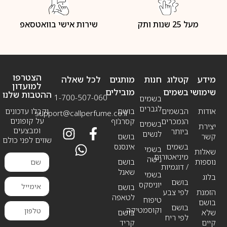
מעל 25 שנות ותק
שירות אישי בוואטסאפ
הצטרפו
מידע
קטלוג
חנות
מותגים
לכל שאלה
למועדון
שימושי
בשמים
מובילים
ההטבות שלנו
1-700-507-060
בשמים
לגברים
אודות
הבשמים
בושם
וקבלו עדכונים
support@callperfume.co.il
על קופונים
הנמכרים
קסרג’וף
בשמים
יצירת
ומבצעים
ביותר
לנשים
קשר
בושם
שווים לפני כולם
בשמים
אינסנס
בשמי
שאלות
מיניאטורים
נישה
נוספות
בושם
/ דוגמיות
שאנל
בשמי
בלוג
בושם
יוניסקס
בושם
הזמנת
לפי צבע
לטאפה
טיפוח
בושם
בושם
וקוסמטיקה
שלא
בושם
לפי ריח
קיים
קריד