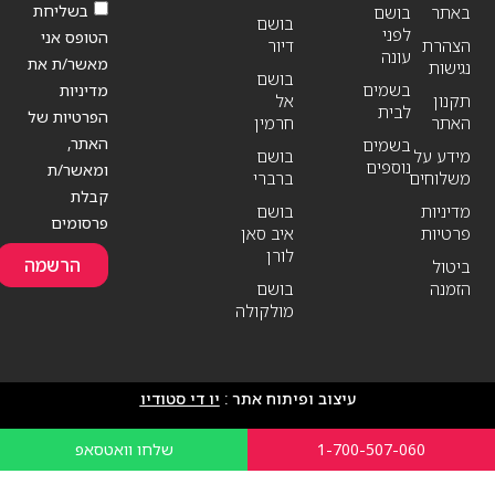
בשליחת
באתר
בושם
בושם
לפני
הטופס אני
הצהרת
דיור
עונה
מאשר/ת את
נגישות
בושם
בשמים
מדיניות
תקנון
אל
לבית
הפרטיות של
האתר
חרמין
האתר,
בשמים
מידע על
בושם
נוספים
ומאשר/ת
משלוחים
ברברי
קבלת
מדיניות
בושם
פרסומים
פרטיות
איב סאן
לורן
הרשמה
ביטול
הזמנה
בושם
מולקולה
עיצוב ופיתוח אתר :
יו די סטודיו
1-700-507-060
שלחו וואטסאפ