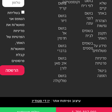
בושם
וקוסמטיקה
שלא
בושם
לפי ריח
קיים
קריד
בשליחת
באתר
בושם
בושם
לפני
הטופס אני
הצהרת
דיור
עונה
מאשר/ת את
נגישות
בושם
בשמים
מדיניות
תקנון
אל
לבית
הפרטיות של
האתר
חרמין
האתר,
בשמים
מידע על
בושם
נוספים
ומאשר/ת
משלוחים
ברברי
קבלת
מדיניות
בושם
פרסומים
פרטיות
איב סאן
לורן
הרשמה
ביטול
הזמנה
בושם
מולקולה
עיצוב ופיתוח אתר :
יו די סטודיו
1-700-507-060
שלחו וואטסאפ