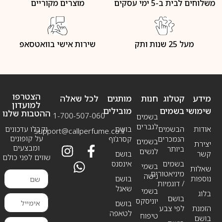
משלוחים לבית ב-5 ימי עסקים
מוצרים מקוריים
מעל 25 שנות ותק
שירות אישי בוואטסאפ
הצטרפו
מידע
קטלוג
חנות
מותגים
לכל שאלה
למועדון
שימושי
בשמים
מובילים
ההטבות שלנו
1-700-507-060
בשמים
לגברים
אודות
הבשמים
בושם
וקבלו עדכונים
support@callperfume.co.il
על קופונים
הנמכרים
קסרג’וף
בשמים
יצירת
ומבצעים
ביותר
לנשים
קשר
בושם
שווים לפני כולם
בשמים
אינסנס
בשמי
שאלות
מיניאטורים
נישה
נוספות
בושם
/ דוגמיות
שאנל
בשמי
בלוג
בושם
יוניסקס
בושם
הזמנת
לפי צבע
לטאפה
טיפוח
בושם