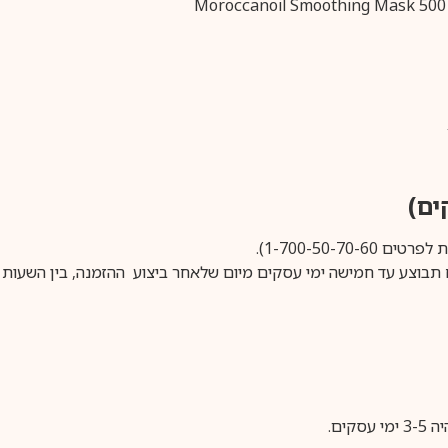
1-700-50-).
ים.