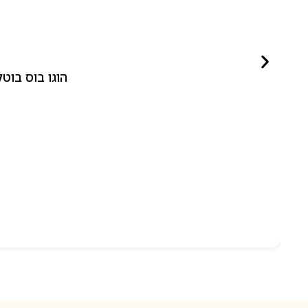
הוגו בוס בוטלד ביונד לאישה