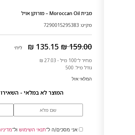
מבית
Moroccan Oil – מורוקן אויל
מק״ט: 7290015295383
₪
135.15
₪
159.00
ליח׳
מחיר ל־100 מ״ל -
27.03
₪
גודל מ״ל: 500
המלאי אזל
המוצר לא במלאי - השאירו 
אני מסכים/ה ל־
תנאי השימוש
ול־
מדיניו