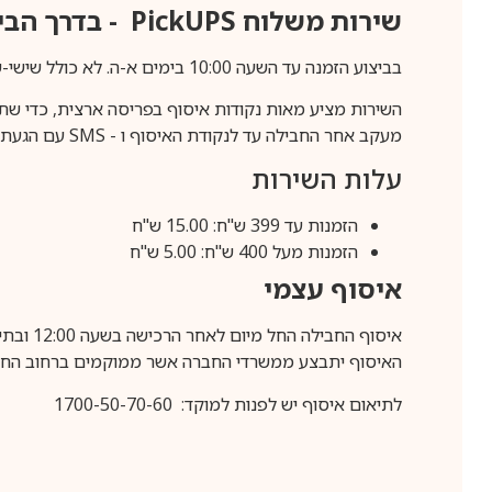
שירות משלוח
PickUPS
- בדרך הביתה (כ-5 
בביצוע הזמנה עד השעה 10:00 בימים א-ה. לא כולל שישי-שבת,ערבי חג וחול המועד.
השירות מציע מאות נקודות איסוף בפריסה ארצית, כדי שת
מעקב אחר החבילה עד לנקודת האיסוף ו -
SMS
עם הגעת ה
עלות השירות
הזמנות עד 399 ש"ח: 15.00 ש"ח
הזמנות מעל 400 ש"ח: 5.00 ש"ח
איסוף עצמי
איסוף החבילה החל מיום לאחר הרכישה בשעה 12:00 ובתיאום מראש בלבד.
האיסוף יתבצע ממשרדי החברה אשר ממוקמים ברחוב החרושת 25, ר
לתיאום איסוף יש לפנות למוקד: 1700-50-70-60