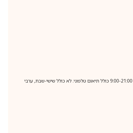
בביצוע הזמנה עד השעה 10:00 בימים א-ה, קבלת המשלוח תבוצע עד חמישה ימי עסקים מיום שלאחר ביצוע ההזמנה, בין השעות 9:00-21:00 כולל תיאום טלפוני. לא כולל שישי-שבת, ערבי