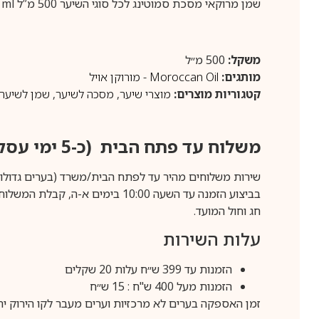
שמן מרוקאי מסכת סמוטינג לכל סוגי השיער 500 מ”ל Moroccanoil Smoothing Mask 500 ml
משקל:
500 מ״ל
מותגים:
Moroccan Oil - מורוקן אויל
קטגוריות מוצרים:
מוצרי שיער
,
מסכה לשיער
,
שמן לשיער
משלוח עד פתח הבית (כ-5 ימי עסקים)
שירות משלוחים מהיר עד לפתח הבית/משרד (בערים גדולות לפרטים 70-60
חג וחול המועד.
עלות השירות
הזמנות עד 399 ש״ח עלות 20 שקלים
הזמנות מעל 400 ש"ח : 15 ש״ח
זמן האספקה בערים לא מרכזיות וערים מעבר לקו הירוק יהיה 3-5 ימי עסק