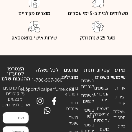
משלוחים לבית ב-5 ימי עסקים
מוצרים מקוריים
מעל 25 שנות ותק
שירות אישי בוואטסאפ
הצטרפו
מידע
קטלוג
חנות
מותגים
לכל שאלה
למועדון
שימושי
בשמים
מובילים
ההטבות שלנו
1-700-507-060
בשמים
לגברים
אודות
הבשמים
בושם
וקבלו עדכונים
support@callperfume.co.il
על קופונים
הנמכרים
קסרג’וף
בשמים
יצירת
ומבצעים
ביותר
לנשים
קשר
בושם
שווים לפני כולם
בשמים
אינסנס
בשמי
שאלות
מיניאטורים
נישה
נוספות
בושם
/ דוגמיות
שאנל
בשמי
בלוג
בושם
יוניסקס