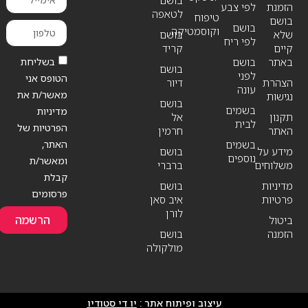
בושם
הזמנת
לפי צבע
לטאפה
טיפוח
בושם
בושם
וקוסמטיקה
שלא
בושם
לפי ריח
קיים
קריד
בשליחת
באתר
בושם
בושם
לפני
הטופס אני
הצהרת
דיור
עונה
מאשר/ת את
נגישות
בושם
בשמים
מדיניות
תקנון
אל
לבית
הפרטיות של
האתר
חרמין
האתר,
בשמים
מידע על
בושם
נוספים
ומאשר/ת
משלוחים
ברברי
קבלת
מדיניות
בושם
פרסומים
פרטיות
איב סאן
לורן
הרשמה
ביטול
הזמנה
בושם
מולקולה
עיצוב ופיתוח אתר :
יו די סטודיו