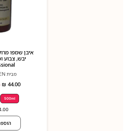
איבן שמפו מרוק
sional
מבית EVEN - איבן
₪
44.00
–
500ml
4.00
הוספה