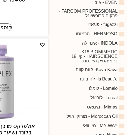
EVEN - איבן
FARCOM PROFESSIONAL -
פרקום פרופשיונל
fugazzi - פוגאזי
הוספה
HERMOSO - הרמוסו
INDOLA - אינדולה
K18 BIOMIMETIC
HAIRSCIENCE - קיי 18
ביומימטיק היירסנס
Kava Kava- קווה קווה
la Beaut`e- לה בוטה
Lomelo - לומלו
Loreal- לוריאל
Mimas - מימאס
Moroccan Oil - מורוקן אויל
MY WAY - מיי וואי
Nuxe- ניוקס