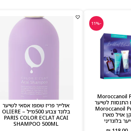
-11%
Moroccanoil P
ז התנסות לשיער
אולייר פריז שמפו אסאי לשיער
 – Moroccanoil Purple
בלונד צבוע 500מ״ל – OLIERE
T מרוקן אויל מארז
PARIS COLOR ECLAT ACAI
ר בלונדיני
SHAMPOO 500ML
₪
118.00