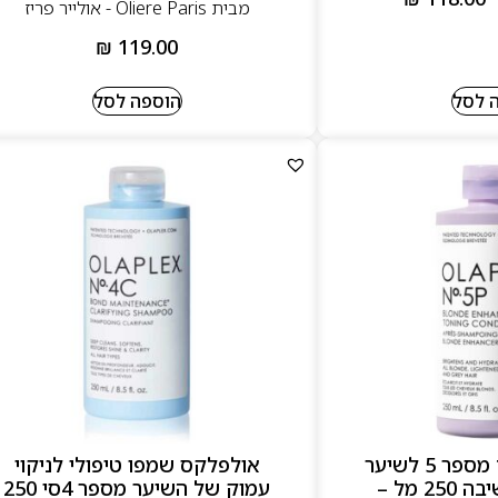
מבית Oliere Paris - אולייר פריז
₪
119.00
 לסל
הוספה לסל
אולפלקס מרכך מספר 5 לשיער
אולפלקס שמפו טיפולי לניקוי
בלונד ושיער שיבה 250 מל –
עמוק של השיער מספר 4סי 250