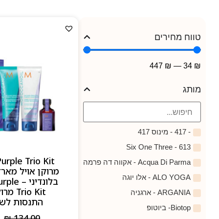
טווח מחירים
447
₪
—
34
₪
מותג
- 417 - מינוס 417
613 - Six One Three
urple Trio Kit
Acqua Di Parma - אקווה דה פרמה
מרוקן אויל מאר
ALO YOGA - אלו יוגה
בלונדיני
rio Kit
ARGANIA - ארגניה
התנסות לשיע
Biotop- ביוטופ
₪
134.00