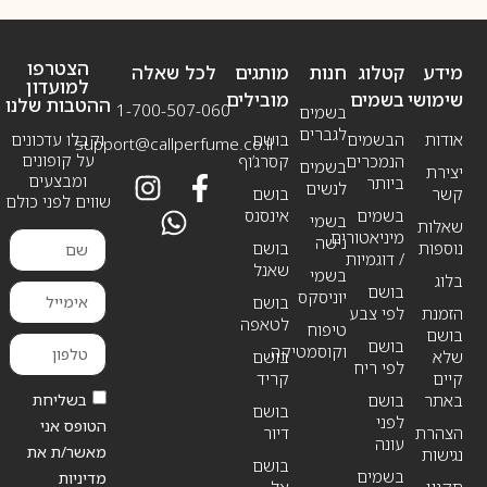
הצטרפו
מידע
קטלוג
חנות
מותגים
לכל שאלה
למועדון
שימושי
בשמים
מובילים
ההטבות שלנו
1-700-507-060
בשמים
לגברים
אודות
הבשמים
בושם
וקבלו עדכונים
support@callperfume.co.il
על קופונים
הנמכרים
קסרג’וף
בשמים
יצירת
ומבצעים
ביותר
לנשים
קשר
בושם
שווים לפני כולם
בשמים
אינסנס
בשמי
שאלות
מיניאטורים
נישה
נוספות
בושם
/ דוגמיות
שאנל
בשמי
בלוג
בושם
יוניסקס
בושם
הזמנת
לפי צבע
לטאפה
טיפוח
בושם
בושם
וקוסמטיקה
שלא
בושם
לפי ריח
קיים
קריד
בשליחת
באתר
בושם
בושם
לפני
הטופס אני
הצהרת
דיור
עונה
מאשר/ת את
נגישות
בושם
בשמים
מדיניות