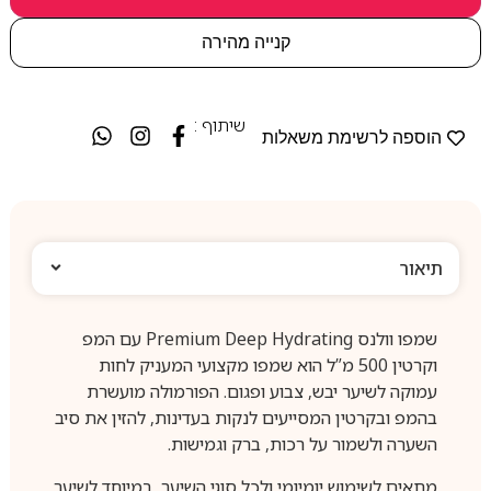
קנייה מהירה
שיתוף :
הוספה לרשימת משאלות
תיאור
שמפו וולנס Premium Deep Hydrating עם המפ
וקרטין 500 מ”ל הוא שמפו מקצועי המעניק לחות
עמוקה לשיער יבש, צבוע ופגום. הפורמולה מועשרת
בהמפ ובקרטין המסייעים לנקות בעדינות, להזין את סיב
השערה ולשמור על רכות, ברק וגמישות.
מתאים לשימוש יומיומי ולכל סוגי השיער, במיוחד לשיער