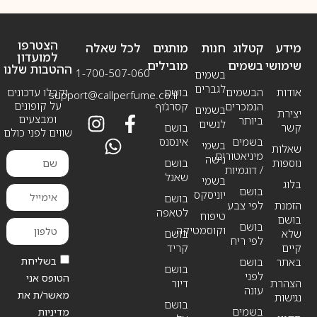
הצטרפו
מידע
קטלוג
חנות
מותגים
לכל שאלה
למועדון
שימושי
בשמים
מובילים
ההטבות שלנו
1-700-507-060
בשמים
לגברים
אודות
הבשמים
בושם
וקבלו עדכונים
support@callperfume.co.il
על קופונים
הנמכרים
קסרג’וף
בשמים
יצירת
ומבצעים
ביותר
לנשים
קשר
בושם
שווים לפני כולם
בשמים
אינסנס
בשמי
שאלות
מיניאטורים
נישה
נוספות
בושם
/ דוגמיות
שאנל
בשמי
בלוג
בושם
יוניסקס
בושם
הזמנת
לפי צבע
לטאפה
טיפוח
בושם
בושם
וקוסמטיקה
שלא
בושם
לפי ריח
קיים
קריד
בשליחת
באתר
בושם
בושם
לפני
הטופס אני
הצהרת
דיור
עונה
מאשר/ת את
נגישות
בושם
בשמים
מדיניות