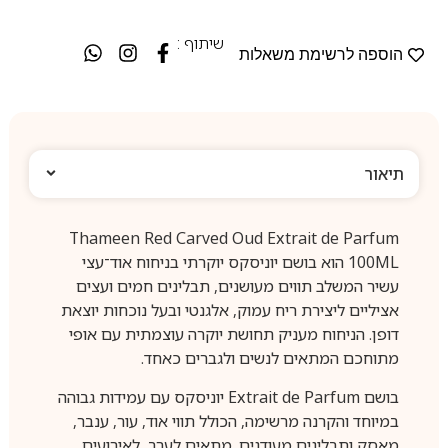
שיתוף :
הוספה לרשימת משאלות
תיאור
Thameen Red Carved Oud Extrait de Parfum
100ML הוא בושם יוניסקס יוקרתי בניחוח אוד־עצי
עשיר המשלב תווים מעושנים, תבלינים חמים ועצים
אציליים ליצירת ריח עמוק, אלגנטי ובעל נוכחות יוצאת
דופן. הניחוח מעניק תחושת יוקרה עוצמתית עם אופי
מתוחכם המתאים לנשים ולגברים כאחד.
בושם Extrait de Parfum יוניסקס עם עמידות גבוהה
במיוחד והקרנה מרשימה, הכולל תווי אוד, עור, ענבר,
מאסק ותבלינים מעודנים. מתאים לערב, לאירועים