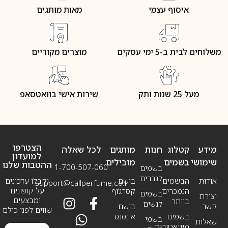
איסוף עצמי
מאות מותגים
משלוחים לבית ב-5 ימי עסקים
מוצרים מקוריים
מעל 25 שנות ותק
שירות אישי בוואטסאפ
הצטרפו
מידע
קטלוג
חנות
מותגים
לכל שאלה
למועדון
שימושי
בשמים
מובילים
ההטבות שלנו
1-700-507-060
בשמים
לגברים
אודות
הבשמים
בושם
וקבלו עדכונים
support@callperfume.co.il
על קופונים
הנמכרים
קסרג’וף
בשמים
יצירת
ומבצעים
ביותר
לנשים
קשר
בושם
שווים לפני כולם
בשמים
אינסנס
בשמי
שאלות
מיניאטורים