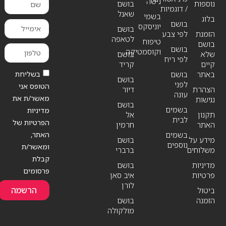
נישה
נוספות
בושם
/ דוגמיות
שאנל
בשמי
בלוג
בושם
יוניסקס
בושם
הזמנת
לפי צבע
לטאפה
טיפוח
בושם
בושם
וקוסמטיקה
שלא
בושם
לפי ריח
קיים
קריד
בשליחת
באתר
בושם
בושם
לפני
הטופס אני
הצהרת
דיור
עונה
מאשר/ת את
נגישות
בושם
בשמים
מדיניות
תקנון
אל
לבית
הפרטיות של
האתר
חרמין
האתר,
בשמים
מידע על
בושם
נוספים
ומאשר/ת
משלוחים
ברברי
קבלת
מדיניות
בושם
פרסומים
פרטיות
איב סאן
לורן
הרשמה
ביטול
הזמנה
בושם
מולקולה