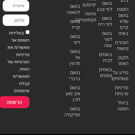
בושם
יוניסקס
בושם
הזמנת
לפי צבע
לטאפה
טיפוח
בושם
בושם
וקוסמטיקה
שלא
בושם
לפי ריח
קיים
קריד
בשליחת
באתר
בושם
בושם
לפני
הטופס אני
הצהרת
דיור
עונה
מאשר/ת את
נגישות
בושם
בשמים
מדיניות
תקנון
אל
לבית
הפרטיות של
האתר
חרמין
האתר,
בשמים
מידע על
בושם
נוספים
ומאשר/ת
משלוחים
ברברי
קבלת
מדיניות
בושם
פרסומים
פרטיות
איב סאן
לורן
הרשמה
ביטול
הזמנה
בושם
מולקולה