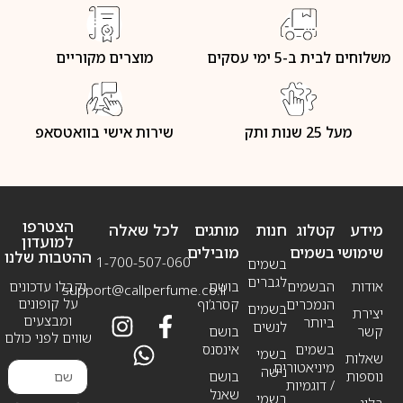
משלוחים לבית ב-5 ימי עסקים
מוצרים מקוריים
מעל 25 שנות ותק
שירות אישי בוואטסאפ
הצטרפו
מידע
קטלוג
חנות
מותגים
לכל שאלה
למועדון
שימושי
בשמים
מובילים
ההטבות שלנו
1-700-507-060
בשמים
לגברים
אודות
הבשמים
בושם
וקבלו עדכונים
support@callperfume.co.il
על קופונים
הנמכרים
קסרג’וף
בשמים
יצירת
ומבצעים
ביותר
לנשים
קשר
בושם
שווים לפני כולם
בשמים
אינסנס
בשמי
שאלות
מיניאטורים
נישה
נוספות
בושם
/ דוגמיות
שאנל
בשמי
בלוג