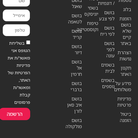
נוספות
בושם
/ דוגמיות
שאנל
בשמי
בלוג
בושם
יוניסקס
בושם
הזמנת
לפי צבע
לטאפה
טיפוח
בושם
בושם
וקוסמטיקה
שלא
בושם
לפי ריח
קיים
קריד
בשליחת
באתר
בושם
בושם
לפני
הטופס אני
הצהרת
דיור
עונה
מאשר/ת את
נגישות
בושם
בשמים
מדיניות
תקנון
אל
לבית
הפרטיות של
האתר
חרמין
האתר,
בשמים
מידע על
בושם
נוספים
ומאשר/ת
משלוחים
ברברי
קבלת
מדיניות
בושם
פרסומים
פרטיות
איב סאן
לורן
הרשמה
ביטול
הזמנה
בושם
מולקולה