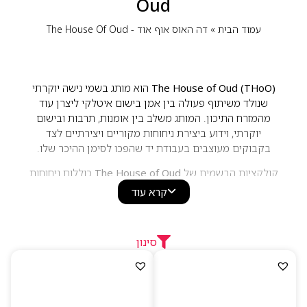
Oud
עמוד הבית
»
דה האוס אוף אוד - The House Of Oud
The House of Oud (THoO)
הוא מותג בשמי נישה יוקרתי
שנולד משיתוף פעולה בין אמן בישום איטלקי ליצרן עוד
מהמזרח התיכון. המותג משלב בין אומנות, תרבות ובישום
יוקרתי, וידוע ביצירת ניחוחות מקוריים ויצירתיים לצד
בקבוקים מעוצבים בעבודת יד שהפכו לסימן ההיכר שלו.
קולקציות הבשמים של
The House of Oud
כוללות ניחוחות
לנשים, לגברים וליוניסקס, המשלבים תווים של עוד, ענבר,
קרא עוד
מושק, פרחים, פירות, תבלינים ועצים אציליים. הבשמים
מתאפיינים באיכות יוצאת דופן, עמידות גבוהה וקומפוזיציות
מורכבות ומסקרנות, המיועדות לחובבי בשמי נישה המחפשים
סינון
חוויית בישום יוקרתית, אמנותית ובלתי נשכחת.