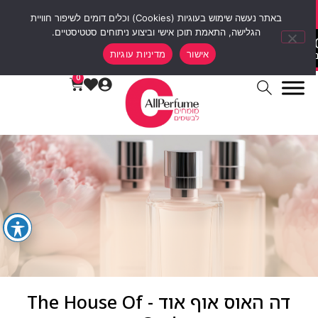
סוף שבוע של הנחות 12% הנחה על כל האתר עם קוד קופון weekend10
באתר נעשה שימוש בעוגיות (Cookies) וכלים דומים לשיפור חוויית
הגלישה, התאמת תוכן אישי וביצוע ניתוחים סטטיסטיים.
00
00
00
0
אישור
מדיניות עוגיות
ות
דקות
שעות
ימים
0
דה האוס אוף אוד - The House Of