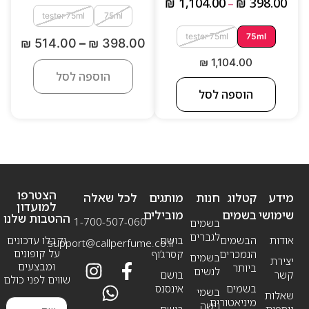
₪
1,104.00
₪
398.00
–
tester 75ml
75ml
tester 75ml
75ml
₪
514.00
–
₪
398.00
₪
1,104.00
הוספה לסל
הוספה לסל
הצטרפו
מידע
קטלוג
חנות
מותגים
לכל שאלה
למועדון
שימושי
בשמים
מובילים
ההטבות שלנו
1-700-507-060
בשמים
לגברים
אודות
הבשמים
בושם
וקבלו עדכונים
support@callperfume.co.il
על קופונים
הנמכרים
קסרג’וף
בשמים
יצירת
ומבצעים
ביותר
לנשים
קשר
בושם
שווים לפני כולם
בשמים
אינסנס
בשמי
שאלות
מיניאטורים
נישה