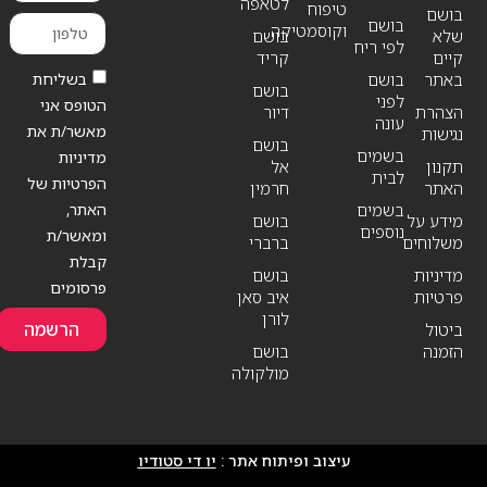
לטאפה
טיפוח
בושם
בושם
וקוסמטיקה
שלא
בושם
לפי ריח
קיים
קריד
בשליחת
באתר
בושם
בושם
לפני
הטופס אני
הצהרת
דיור
עונה
מאשר/ת את
נגישות
בושם
בשמים
מדיניות
תקנון
אל
לבית
הפרטיות של
האתר
חרמין
האתר,
בשמים
מידע על
בושם
נוספים
ומאשר/ת
משלוחים
ברברי
קבלת
מדיניות
בושם
פרסומים
פרטיות
איב סאן
לורן
הרשמה
ביטול
הזמנה
בושם
מולקולה
עיצוב ופיתוח אתר :
יו די סטודיו