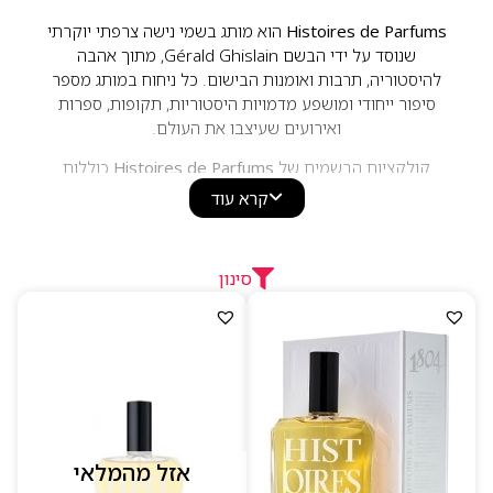
Histoires de Parfums
הוא מותג בשמי נישה צרפתי יוקרתי
שנוסד על ידי הבשם Gérald Ghislain, מתוך אהבה
להיסטוריה, תרבות ואומנות הבישום. כל ניחוח במותג מספר
סיפור ייחודי ומושפע מדמויות היסטוריות, תקופות, ספרות
ואירועים שעיצבו את העולם.
קולקציות הבשמים של
Histoires de Parfums
כוללות
ניחוחות לנשים, לגברים וליוניסקס, המשלבים תווים פרחוניים,
קרא עוד
עציים, עוריים, ענבריים, מושקיים ומתובלים. הבשמים
מתאפיינים ביצירתיות, עומק, איכות גבוהה ועמידות מרשימה,
ומיועדים לחובבי בשמי נישה המחפשים ניחוחות מתוחכמים,
סינון
מקוריים ובעלי סיפור ואופי ייחודיים.
אזל מהמלאי