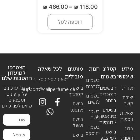
₪
466.00
–
₪
118.00
הוספה לסל
הצטרפו
מידע
קטלוג
חנות
מותגים
לכל שאלה
למועדון
שימושי
בשמים
מובילים
ההטבות שלנו
1-700-507-060
בשמים
לגברים
אודות
הבשמים
בושם
וקבלו עדכונים
support@callperfume.co.il
על קופונים
הנמכרים
קסרג’וף
בשמים
יצירת
ומבצעים
ביותר
לנשים
קשר
בושם
שווים לפני כולם
בשמים
אינסנס
בשמי
שאלות
מיניאטורים
נישה
נוספות
בושם
/ דוגמיות
שאנל
בשמי
בלוג
בושם
יוניסקס
בושם
הזמנת
לפי צבע