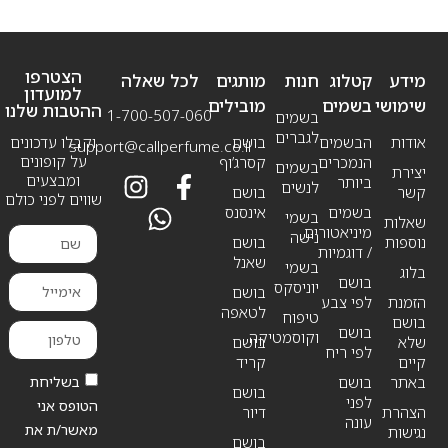
הצטרפו
מידע
קטלוג
חנות
מותגים
לכל שאלה
למועדון
שימושי
בשמים
מובילים
ההטבות שלנו
1-700-507-060
בשמים
לגברים
אודות
הבשמים
בושם
וקבלו עדכונים
support@callperfume.co.il
על קופונים
הנמכרים
קסרג’וף
בשמים
יצירת
ומבצעים
ביותר
לנשים
קשר
בושם
שווים לפני כולם
בשמים
אינסנס
בשמי
שאלות
מיניאטורים
נישה
נוספות
בושם
/ דוגמיות
שאנל
בשמי
בלוג
בושם
יוניסקס
בושם
הזמנת
לפי צבע
לטאפה
טיפוח
בושם
בושם
וקוסמטיקה
שלא
בושם
לפי ריח
קיים
קריד
בשליחת
באתר
בושם
בושם
לפני
הטופס אני
הצהרת
דיור
עונה
מאשר/ת את
נגישות
בושם