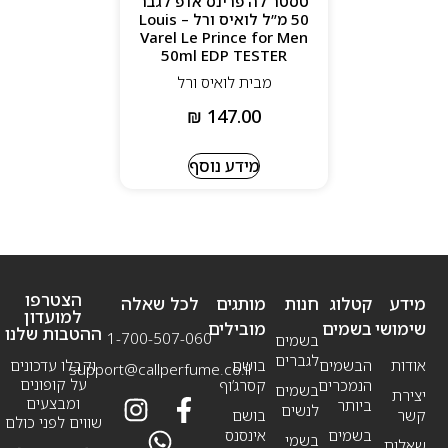
טסטר לה פרינס אדפ לגבר
50 מ”ל לואיס ורל – Louis
Varel Le Prince for Men
50ml EDP TESTER
מבית לואיס ורל
₪
147.00
מידע נוסף
הצטרפו
מידע
קטלוג
חנות
מותגים
לכל שאלה
למועדון
שימושי
בשמים
מובילים
ההטבות שלנו
1-700-507-060
בשמים
לגברים
אודות
הבשמים
בושם
וקבלו עדכונים
support@callperfume.co.il
על קופונים
הנמכרים
קסרג’וף
בשמים
יצירת
ומבצעים
ביותר
לנשים
קשר
בושם
שווים לפני כולם
בשמים
אינסנס
בשמי
שאלות