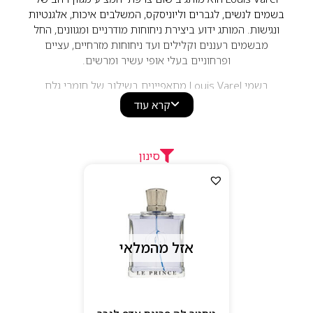
בשמים לנשים, לגברים וליוניסקס, המשלבים איכות, אלגנטיות
ונגישות. המותג ידוע ביצירת ניחוחות מודרניים ומגוונים, החל
מבשמים רעננים וקלילים ועד ניחוחות מזרחיים, עציים
ופרחוניים בעלי אופי עשיר ומרשים.
בשמי Louis Varel מתאפיינים בשילוב של חומרי גלם
איכותיים, עמידות טובה ועיצוב אלגנטי, ומתאימים לשימוש
קרא עוד
יומיומי ולאירועים מיוחדים. המותג מציע קולקציות מגוונות
הפונות לקהלים שונים, ומספק חוויית בישום יוקרתית במחיר
נגיש, עם דגש על סגנון, נוכחות ותחכום.
סינון
אזל מהמלאי