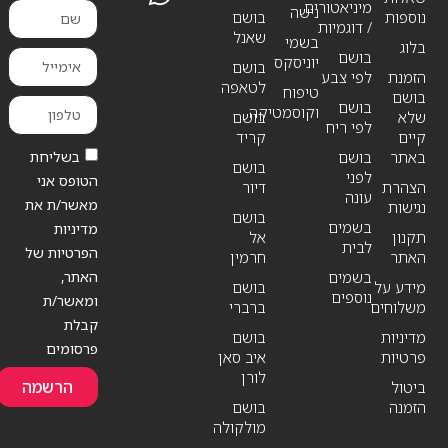
מיניאטורים
נישה
נוספות
בושם
/ דוגמיות
שאנל
בשמי
בלוג
בושם
יוניסקס
בושם
הזמנת
לפי צבע
לטאפה
טיפוח
בושם
בושם
וקוסמטיקה
שלא
בושם
לפי ריח
קיים
קריד
בשליחת
באתר
בושם
בושם
לפני
הטופס אני
הצהרת
דיור
עונה
מאשר/ת את
נגישות
בושם
בשמים
מדיניות
תקנון
אל
לבית
הפרטיות של
האתר
חרמין
האתר,
בשמים
מידע על
בושם
נוספים
ומאשר/ת
משלוחים
ברברי
קבלת
מדיניות
בושם
פרסומים
פרטיות
איב סאן
לורן
הרשמה
ביטול
הזמנה
בושם
מולקולה