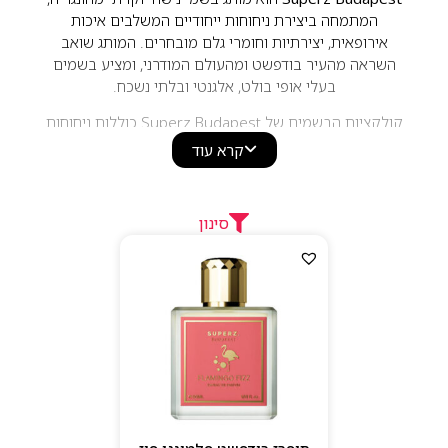
המתמחה ביצירת ניחוחות ייחודיים המשלבים איכות
אירופאית, יצירתיות וחומרי גלם מובחרים. המותג שואב
השראה מהעיר בודפשט ומהעולם המודרני, ומציע בשמים
בעלי אופי בולט, אלגנטי ובלתי נשכח.
קולקציות הבשמים של Superz Budapest כוללות ניחוחות
לנשים, לגברים וליוניסקס, עם שילובים של תווים עציים,
קרא עוד
ענבריים, מתובלים, פרחוניים ופירותיים. הבשמים מתאפיינים
בריכוז גבוה, עמידות מרשימה והקרנה חזקה, ומתאימים
לחובבי בישום המחפשים ניחוחות יוקרתיים, מקוריים ובעלי
סינון
נוכחות יוצאת דופן.