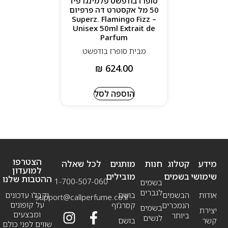
סופרז בודפשט פלמינגו פיז
50 מל אקסטרט דה פרפיום
– Superz. Flamingo Fizz
Unisex 50ml Extrait de
Parfum
מבית סופרז בודפשט
₪
624.00
הוספה לסל
הצטרפו
מידע
קטלוג
חנות
מותגים
לכל שאלה
למועדון
שימושי
בשמים
מובילים
ההטבות שלנו
1-700-507-060
בשמים
לגברים
אודות
הבשמים
בושם
וקבלו עדכונים
support@callperfume.co.il
על קופונים
הנמכרים
קסרג’וף
בשמים
יצירת
ומבצעים
ביותר
לנשים
קשר
בושם
שווים לפני כולם