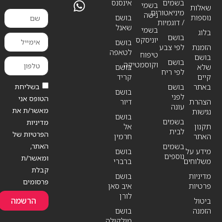
בשמים
אינסנס
בשמי
שאלות
מיניאטורים
נישה
נוספות
בושם
/ דוגמיות
שאנל
בשמי
בלוג
בושם
יוניסקס
בושם
הזמנת
לפי צבע
לטאפה
טיפוח
בושם
בושם
וקוסמטיקה
שלא
בושם
לפי ריח
קיים
קריד
בשליחת
באתר
בושם
בושם
לפני
הטופס אני
הצהרת
דיור
עונה
מאשר/ת את
נגישות
בושם
בשמים
מדיניות
תקנון
אל
לבית
הפרטיות של
האתר
חרמין
האתר,
בשמים
מידע על
בושם
נוספים
ומאשר/ת
משלוחים
ברברי
קבלת
מדיניות
בושם
פרסומים
פרטיות
איב סאן
לורן
הרשמה
ביטול
הזמנה
בושם
מולקולה