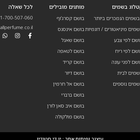
טלוג בשמים
מותגים מובילים
לכל שאלה
1-700-507-060
בשמים הנמכרים ביותר
בושם קסרג’וף
llperfume.co.il
מים מיניאטורים / דוגמיות
בושם אינסנס
שם לפי צבע
בושם שאנל
שם לפי ריח
בושם לטאפה
שם לפני עונה
בושם קריד
שמים לבית
בושם דיור
שמים נוספים
בושם אל חרמין
בושם ברברי
בושם איב סאן לורן
בושם מולקולה
עיצוב ופיתוח אתר :
יו די סטודיו