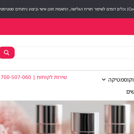
חגיגת אהבה באתר | 50 ₪ מתנה על כל 250 ₪
ההטבה ניתנת בכפולות | בתוקף עד 1.8.26 | לא כולל מוצרי Dior ו-Chanel | ט.ל.ח
שירות לקוחות | 1-700-507-060
וקוסמטיקה
שים