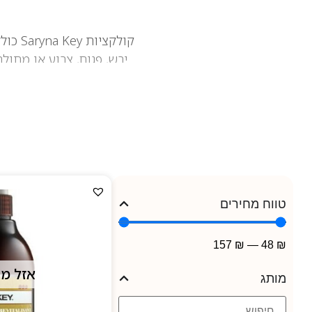
קולקצ
Key הפך למותג מוביל בתחום טיפוח השיער ומעניק מראה בריא, מטופח ומלא חיוניות.
טווח מחירים
157
₪
—
48
₪
אזל מ
מותג