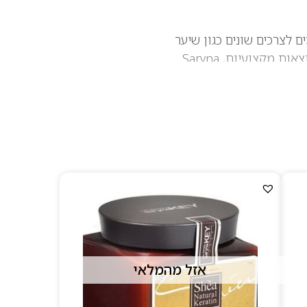
ותאמים לצרכים שונים כגון שיער
יבש, פגום, צבוע או מתולתל. בזכות שילוב של רכיבים איכותיים, פורמולות מתקדמות ותוצאות מקצועיות, Saryna
אזל מהמלאי