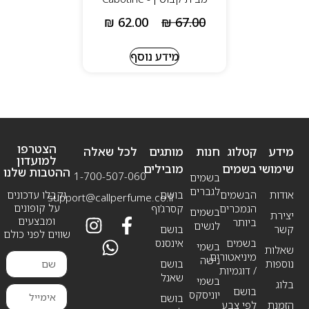
₪
62.00
₪
67.00
מידע נוסף
הצטרפו
מידע
קטלוג
חנות
מותגים
לכל שאלה
למועדון
שימושי
בשמים
מובילים
ההטבות שלנו
1-700-507-060
בשמים
לגברים
אודות
הבשמים
בושם
וקבלו עדכונים
support@callperfume.co.il
על קופונים
הנמכרים
קסרג’וף
בשמים
יצירת
ומבצעים
ביותר
לנשים
קשר
בושם
שווים לפני כולם
בשמים
אינסנס
בשמי
שאלות
מיניאטורים
נישה
נוספות
בושם
/ דוגמיות
שאנל
בשמי
בלוג
בושם
יוניסקס
בושם
הזמנת
לפי צבע