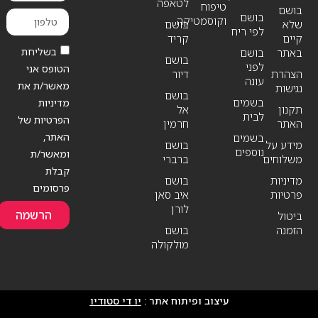
לטאפה
טיפוח
בושם
בושם
וקוסמטיקה
שלא
בושם
לפי ריח
קיים
קריד
בשליחת
באתר
בושם
בושם
לפני
הטופס אני
הצהרת
דיור
עונה
מאשר/ת את
נגישות
בושם
בשמים
מדיניות
תקנון
אל
לבית
הפרטיות של
האתר
חרמין
האתר,
בשמים
מידע על
בושם
נוספים
ומאשר/ת
משלוחים
ברברי
קבלת
מדיניות
בושם
פרסומים
פרטיות
איב סאן
לורן
הרשמה
ביטול
הזמנה
בושם
מולקולה
עיצוב ופיתוח אתר :
יו די סטודיו