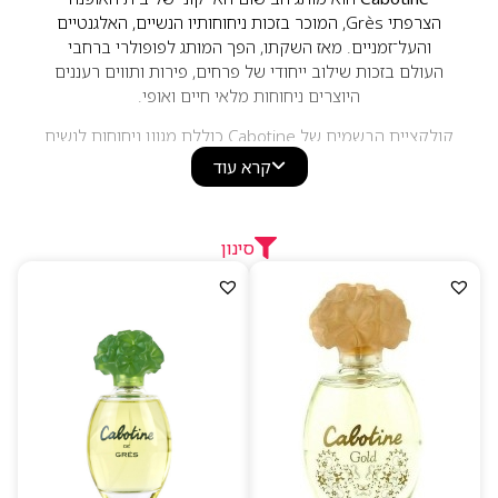
הצרפתי Grès, המוכר בזכות ניחוחותיו הנשיים, האלגנטיים
והעל־זמניים. מאז השקתו, הפך המותג לפופולרי ברחבי
העולם בזכות שילוב ייחודי של פרחים, פירות ותווים רעננים
היוצרים ניחוחות מלאי חיים ואופי.
קולקציית הבשמים של Cabotine כוללת מגוון ניחוחות לנשים
המאופיינים בסגנון רומנטי, קלאסי ואלגנטי. הבשמים מציעים
קרא עוד
שילובים עשירים של תווים פרחוניים, ירוקים ופירותיים עם
עמידות טובה ונוכחות נעימה, ומתאימים לנשים המחפשות
ניחוח נשי, רענן ומלא קסם לשימוש יומיומי או לאירועים
סינון
מיוחדים.