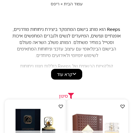
עמוד הבית
»
ריפס
Reeps
הוא מותג בישום המתמקד ביצירת ניחוחות מודרניים,
אופנתיים ונגישים, המיועדים לנשים ולגברים המחפשים איכות
וסטייל במחיר משתלם. המותג משלב השראה מעולם
הבישום הבינלאומי עם עיצוב עדכני וניחוחות המתאימים
לשימוש יומיומי ולאירועים מיוחדים.
קולקציות הבשמים של Reeps כוללות מגוון ניחוחות
פרחוניים, פירותיים, עציים ומזרחיים, המאופיינים בנוכחות
קרא עוד
נעימה, עמידות טובה ותחושת רעננות ואלגנטיות. בזכות שילוב
של איכות, עיצוב ונגישות, המותג מהווה בחירה פופולרית עבור
מי שמחפש בישום אופנתי ומחמיא לכל סגנון.
סינון