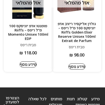
אזל מהמלאי
אזל מהמלאי
גולדן אליקסיר ריזרב אדפ
מומנטו אדפ יוניסקס 100
יוניסקס 100 מ”ל ריפס –
מ”ל ריפס – Riiffs
Riiffs Golden Elixir
Momento Unisex 100ml
Reserve Unisex 100ml
EDP
Extrait de Parfum
מבית ריפס
מבית ריפס
₪
118.00
₪
98.00
מידע נוסף
מידע נוסף
הצטרפו
מידע
קטלוג
חנות
מותגים
לכל שאלה
למועדון
שימושי
בשמים
מובילים