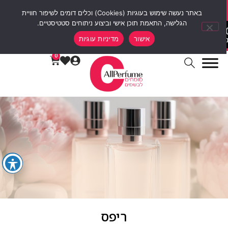
סוף שבוע של הנחות 12% הנחה על כל האתר עם קוד קופון weekend10
באתר נעשה שימוש בעוגיות (Cookies) וכלים דומים לשיפור חוויית
הגלישה, התאמת תוכן אישי וביצוע ניתוחים סטטיסטיים.
00
00
00
0
אישור
מדיניות עוגיות
ות
דקות
שעות
ימים
0
ריפס