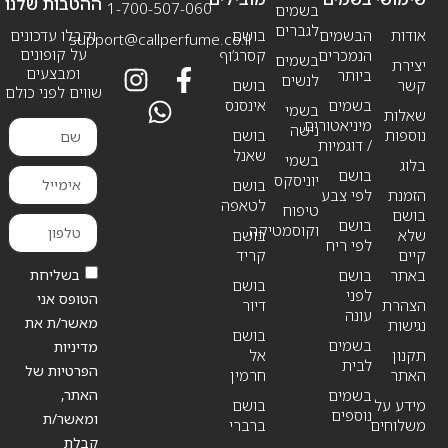
ההטבות שלנו
1-700-507-060
בשמים
לגברים
אודות
הבשמים
בושם
וקבלו עדכונים
support@callperfume.co.il
על קופונים
הנמכרים
קסרג’וף
בשמים
יצירת
ומבצעים
ביותר
לנשים
קשר
בושם
שווים לפני כולם
בשמים
אינסנס
בשמי
שאלות
מיניאטורים
נישה
נוספות
בושם
/ דוגמיות
שאנל
בשמי
בלוג
בושם
יוניסקס
בושם
הזמנת
לפי צבע
לטאפה
טיפוח
בושם
בושם
וקוסמטיקה
שלא
בושם
לפי ריח
קיים
קריד
בשליחת
באתר
בושם
בושם
לפני
הטופס אני
הצהרת
דיור
עונה
מאשר/ת את
נגישות
בושם
בשמים
מדיניות
תקנון
אל
לבית
הפרטיות של
האתר
חרמין
האתר,
בשמים
מידע על
בושם
נוספים
ומאשר/ת
משלוחים
ברברי
קבלת