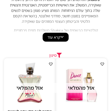
שאקירה, המשלב את האישיות הכריזמטית, האנרגטית והנשית
שלה בתוך עולם הניחוחות. המותג מציע מגוון בשמים לנשים
המאופיינים בסגנון חושני, מודרני ואלגנטי, בהשראת הקסם
הלטיני והביטחון העצמי המזוהים עם שאקירה.
קולקציות הבשמים של Shakira משלבות תווים פרחוניים,
פירותיים, מתוקים ומזרחיים, היוצרים ניחוחות נשיים, מלאי
קרא עוד
חיים ומחמיאים. בזכות עיצוב מרשים, ניחוחות נעימים
ומחירים נגישים, המותג הפך לפופולרי בקרב נשים המחפשות
בושם אופנתי, חושני ובעל נוכחות לשימוש יומיומי או לערב.
סינון
אזל מהמלאי
אזל מהמלאי