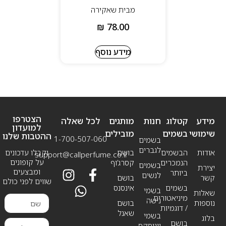
מבית שאקירה
₪
78.00
מידע נוסף
הצטרפו
מידע
קטלוג
חנות
מותגים
לכל שאלה
למועדון
שימושי
בשמים
מובילים
ההטבות שלנו
1-700-507-060
בשמים
לגברים
אודות
הבשמים
בושם
וקבלו עדכונים
support@callperfume.co.il
על קופונים
הנמכרים
קסרג’וף
בשמים
יצירת
ומבצעים
ביותר
לנשים
קשר
בושם
שווים לפני כולם
בשמים
אינסנס
בשמי
שאלות
מיניאטורים
נישה
נוספות
בושם
/ דוגמיות
שאנל
בשמי
בלוג
בושם
יוניסקס