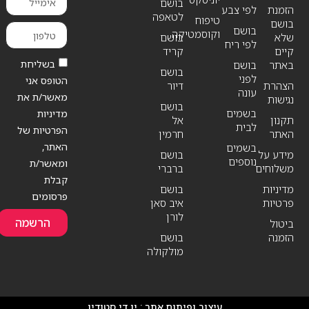
בושם
הזמנת
לפי צבע
לטאפה
טיפוח
בושם
בושם
וקוסמטיקה
שלא
בושם
לפי ריח
קיים
קריד
בשליחת
באתר
בושם
בושם
לפני
הטופס אני
הצהרת
דיור
עונה
מאשר/ת את
נגישות
בושם
בשמים
מדיניות
תקנון
אל
לבית
הפרטיות של
האתר
חרמין
האתר,
בשמים
מידע על
בושם
נוספים
ומאשר/ת
משלוחים
ברברי
קבלת
מדיניות
בושם
פרסומים
פרטיות
איב סאן
לורן
הרשמה
ביטול
הזמנה
בושם
מולקולה
עיצוב ופיתוח אתר :
יו די סטודיו