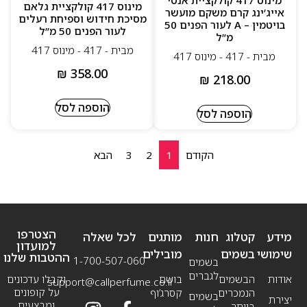
מינוס 417 קולקציית אנטי
מינוס 417 קולקציית גלאם
אייג’ינג קרם משקם מועשר
מסיכת חידוש וספיחת רעלים
בויטמין – A לעור הפנים 50
לעור הפנים 50 מ”ל
מ”ל
מבית - 417 - מינוס 417
מבית - 417 - מינוס 417
₪
358.00
₪
218.00
הוספה לסל
הוספה לסל
הקודם
1
2
3
הבא
הצטרפו
מידע
קטלוג
חנות
מותגים
לכל שאלה
למועדון
שימושי
בשמים
מובילים
ההטבות שלנו
1-700-507-060
בשמים
לגברים
אודות
הבשמים
בושם
וקבלו עדכונים
support@callperfume.co.il
על קופונים
הנמכרים
קסרג’וף
בשמים
יצירת
ומבצעים
ביותר