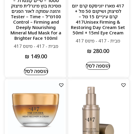
טסטר – טיים קונטרול –
מותאם לשימוש יומיומי ולכל סוגי העור
417 מארז יוניסקס קרם יום
מסיכת בוץ מינרלית מיצוק
למיצוק ושיקום 50 מל +
והזנה עמוקה לאור הפנים
קרם עיניים 15 מל –
100מ”ל – Tester – Time
Control – Firming and
417Unisex Firming &
Deeply Nourishing
Restoring Day Cream Set
Mineral Mud Mask for a
50ml + 15ml Eye Cream
Brighter Face 100ml
מבית - 417 - מינוס 417
מבית - 417 - מינוס 417
₪
280.00
₪
149.00
הוספה לסל
הוספה לסל