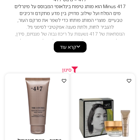
Minus 417 הוא מותג טיפוח בינלאומי המבוסס על מינרלים
מים המלח ועל שילוב מדויק בין מדע מתקדם ורכיבים
טבעיים. מוצרי המותג פותחו כדי לשפר את מרקם העור,
להגביר לחות, ולתת מענה אפקטיבי לסימני גיל.
הנוסחאות של 417 נשענות על ריכוז גבוה של מגנזיום, סידן,
ברזל ופוטסיום – מינרלים ידועים ביכולתם לתמוך בתהליכי
קרא עוד
חידוש העור ולשמור על מראה בריא ומאוזן. תמהיל זה
מאפשר למותג להציע מוצרים שמספקים תוצאות ממשיות
תוך שמירה על איכות וחומרי גלם נקיים.
הקו כולל מגוון רחב של מוצרי טיפוח פנים וגוף: סרומים, קרמי
סינון
יום ולילה, מסכות, מוצרי ניקוי ופתרונות אנטי-אייג’ינג ייעודיים.
כל מוצר פותח על פי סטנדרטים גבוהים ומתאים למגוון סוגי
עור.
למה לבחור ב-417:
מבוסס על מינרלים מים המלח
נוסחאות מתקדמות בעלות יעילות מוכחת
מותג טבעוני וללא פראבנים