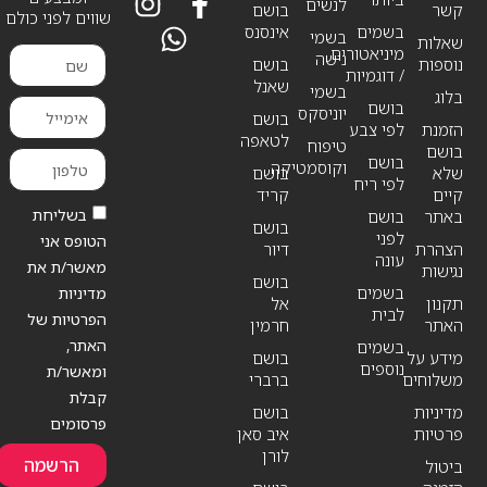
לנשים
קשר
בושם
שווים לפני כולם
בשמים
אינסנס
בשמי
שאלות
מיניאטורים
נישה
נוספות
בושם
/ דוגמיות
שאנל
בשמי
בלוג
בושם
יוניסקס
בושם
הזמנת
לפי צבע
לטאפה
טיפוח
בושם
בושם
וקוסמטיקה
שלא
בושם
לפי ריח
קיים
קריד
בשליחת
באתר
בושם
בושם
לפני
הטופס אני
הצהרת
דיור
עונה
מאשר/ת את
נגישות
בושם
בשמים
מדיניות
תקנון
אל
לבית
הפרטיות של
האתר
חרמין
האתר,
בשמים
מידע על
בושם
נוספים
ומאשר/ת
משלוחים
ברברי
קבלת
מדיניות
בושם
פרסומים
פרטיות
איב סאן
לורן
הרשמה
ביטול