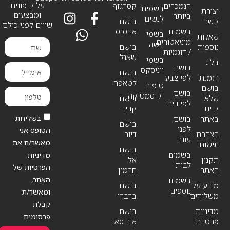
על קופונים
הנמכרים
קסרג’וף
בשמים
יצירת
ומבצעים
ביותר
לנשים
קשר
בושם
שווים לפני כולם
בשמים
אינסנס
בשמי
שאלות
מיניאטורים
נישה
נוספות
בושם
/ דוגמיות
שאנל
בשמי
בלוג
בושם
יוניסקס
בושם
הזמנת
לפי צבע
לטאפה
טיפוח
בושם
בושם
וקוסמטיקה
שלא
בושם
לפי ריח
קיים
קריד
בשליחת
באתר
בושם
בושם
לפני
הטופס אני
הצהרת
דיור
עונה
מאשר/ת את
נגישות
בושם
בשמים
מדיניות
תקנון
אל
לבית
הפרטיות של
האתר
חרמין
האתר,
בשמים
מידע על
בושם
נוספים
ומאשר/ת
משלוחים
ברברי
קבלת
מדיניות
בושם
פרסומים
פרטיות
איב סאן