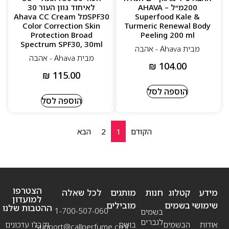
200מ״ל – AHAVA
לאיחוד גוון העור 30
Superfood Kale &
SPF30מל Ahava CC Cream
Color Correction Skin
Turmeric Renewal Body
Protection Broad
Peeling 200 ml
Spectrum SPF30, 30ml
מבית Ahava - אהבה
מבית Ahava - אהבה
₪
104.00
₪
115.00
הוספה לסל
הוספה לסל
הקודם
1
2
הבא
הצטרפו
מידע
קטלוג
חנות
מותגים
לכל שאלה
למועדון
שימושי
בשמים
מובילים
ההטבות שלנו
1-700-507-060
בשמים
לגברים
אודות
הבשמים
בושם
וקבלו עדכונים
support@callperfume.co.il