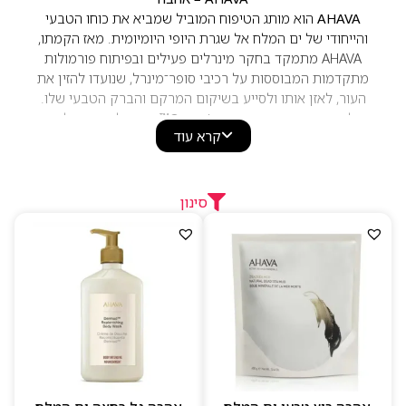
AHAVA
הוא מותג הטיפוח המוביל שמביא את כוחו הטבעי
והייחודי של ים המלח אל שגרת היופי היומיומית. מאז הקמתו,
AHAVA מתמקד בחקר מינרלים פעילים ובפיתוח פורמולות
מתקדמות המבוססות על רכיבי סופר־מינרל, שנועדו להזין את
העור, לאזן אותו ולסייע בשיקום המרקם והברק הטבעי שלו.
ליבת המותג היא נוסחת
Osmoter™
, קומפלקס מינרלים
קרא עוד
בלעדי שנוצר ישירות ממי ים המלח. נוסחה זו מעודדת תהליכי
לחות טבעיים, מחזקת את מחסום העור ותורמת למראה חלק,
רך ובריא יותר. לצד זה, AHAVA משלבת תמציות צמחים,
אנטי־אוקסידנטים ורכיבים נקיים כדי להבטיח יעילות גבוהה
סינון
עם תחושת רעננות טבעית.
ליין המוצרים של AHAVA כולל קרמי לחות, מסכות בוץ,
תחליבי גוף, מוצרי אנטי־אייג’ינג מתקדמים וסדרות ייעודיות
לשיקום והרגעת העור. כל המוצרים מיוצרים בישראל, תחת
סטנדרטים בינלאומיים מחמירים, וללא חומרים מזיקים.
למה לבחור ב–AHAVA
מבוסס על נוסחת Osmoter™ הייחודית ממי ים המלח
פורמולות נקיות, טבעוניות וללא פראבנים