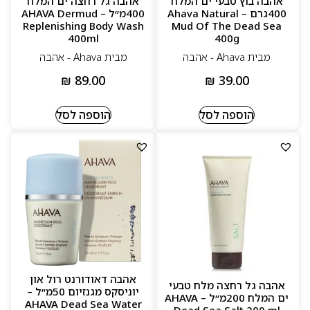
אהבה בוץ טבעי ים המלח
אהבה גל רחצה ים המלח
400גרם – Ahava Natural
400מ״ל – AHAVA Dermud
יעילות מוכחת לשיפור לחות, רכות וברק העור
Replenishing Body Wash
Mud Of The Dead Sea
400ml
400g
מתאים למגוון סוגי עור, כולל עור רגיש
מבית Ahava - אהבה
מבית Ahava - אהבה
₪
89.00
₪
39.00
הוספה לסל
הוספה לסל
אהבה דאודורנט רול און
אהבה גל רחצה מלח טבעי
יוניסקס מגנזיום 50מ״ל –
ים המלח 200מ״ל – AHAVA
AHAVA Dead Sea Water