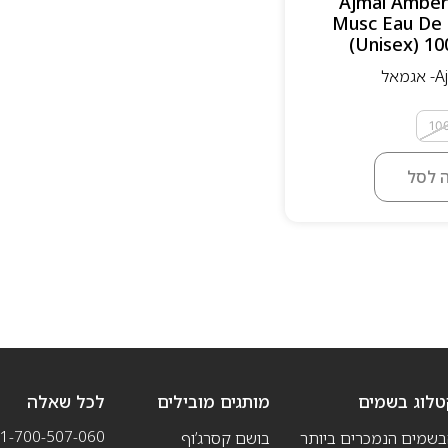
אדפ 100 מ”ל Ajmal Amber
Musc Eau De 
(Unisex) 10
 לסל
טלוג בשמים
מותגים מובילים
לכל שאלה
1-700-507-060
בשמים הנמכרים ביותר
בושם קסרג’וף