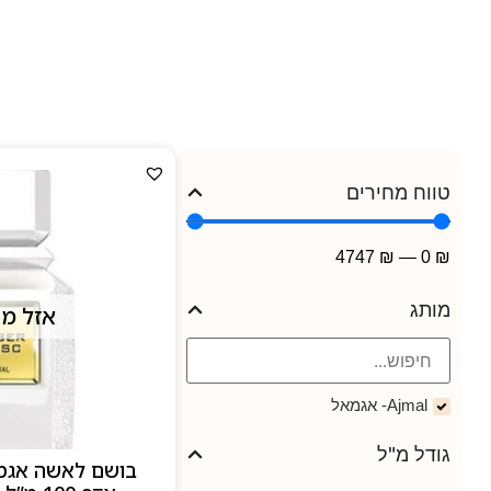
אך מ
לי
מיוצר בסטנדרט גבוה, מר
טווח מחירים
4747
₪
—
0
₪
מותג
אזל מ
Ajmal- אגמאל
גודל מ"ל
בושם לאשה אגמ