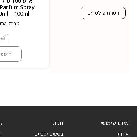
Parfum Spray
הסרת פילטרים
0ml – 100ml
מבית Ajmal- אגמאל
100ml
הוספה
מידע שימושי
חנות
ק
אודות
בשמים לגברים
ה