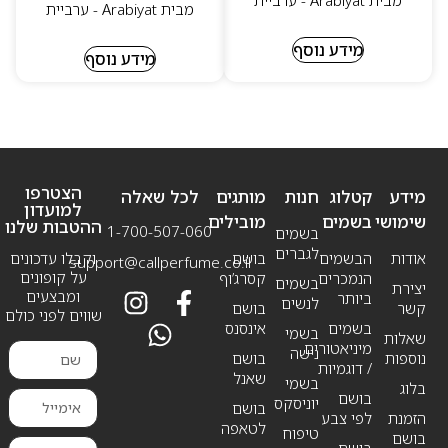
מבית Arabiyat - ערביית
מבית Arabiyat - ערביית
מידע נוסף
מידע נוסף
הצטרפו
מידע
קטלוג
חנות
מותגים
לכל שאלה
למועדון
שימושי
בשמים
מובילים
ההטבות שלנו
1-700-507-060
בשמים
לגברים
אודות
הבשמים
בושם
וקבלו עדכונים
support@callperfume.co.il
על קופונים
הנמכרים
קסרג’וף
בשמים
יצירת
ומבצעים
ביותר
לנשים
קשר
בושם
שווים לפני כולם
בשמים
אינסנס
בשמי
שאלות
מיניאטורים
נישה
נוספות
בושם
/ דוגמיות
שאנל
בשמי
בלוג
בושם
יוניסקס
בושם
הזמנת
לפי צבע
לטאפה
טיפוח
בושם