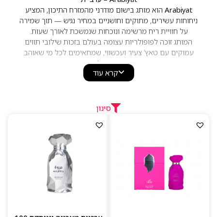
Arabiyat
הוא מותג בישום מודרני מהמזרח התיכון, המציע
ניחוחות עשירים, מתוקים וחושניים במחיר נגיש — תוך שמירה
על חוויית ריח מרשימה ונוכחות שנמשכת לאורך שעות.
המותג זוכה לפופולריות עצומה בעולם בזכות שילובי תווים
עמוקים עם טאץ’ צעיר ועכשווי, שמתאימים לכל מי שאוהב
ריחות מודגשים ובלתי נשכחים.
קרא עוד
הניחוחות של Arabiyat בנויים סביב מוטיבים מזרחיים אהובים
כמו
אוד, ענברים, תווים מתקתקים, פרחים אקזוטיים ותווי עץ
חמימים
, בשילוב פתיחות רעננות יותר של הדרים ופירות.
התוצאה היא בשמים בעלי אופי — עוצמתיים אך מאוזנים,
סינון
נגישים ליום-יום אבל מספיק מיוחדים לערב, יציאה או אירוע.
ליין הבשמים של Arabiyat כולל קולקציות יוניסקס לצד
ניחוחות ייעודיים לגברים ולנשים. כל בושם מעוצב בבקבוק
ייחודי, צבעוני או מהודר, שמעצים את חוויית המותג ומשקף
את שפתו החושנית והמודרנית.
למה לבחור ב–Arabiyat
ניחוחות מזרחיים עשירים, מתוקים ועמידים
ליין יוניסקס רחב עם סגנונות מגוונים