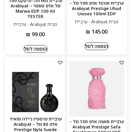
ערביית מארווה יוניסקס 100
ערביית אוהוד אדפ 100 מל –
מל אדפ טסטר – Arabiyat
ריחות בעלי נוכחות במחיר נגיש
Arabiyat Prestige Uhud
Marwa EDP 100 ml
Unisex 100ml EDP
TESTER
בקבוקים מעוצבים שמוסיפים אופי ושיק
מבית Arabiyat - ערביית
מבית Arabiyat - ערביית
₪
145.00
₪
99.00
הוספה לסל
הוספה לסל
ערביית פרסטיז ניילה סואיד
ערביית סאפה אדפ 100 מל –
אדפ 80 מל – Arabiyat
Arabiyat Prestige Safa
Prestige Nyla Suede