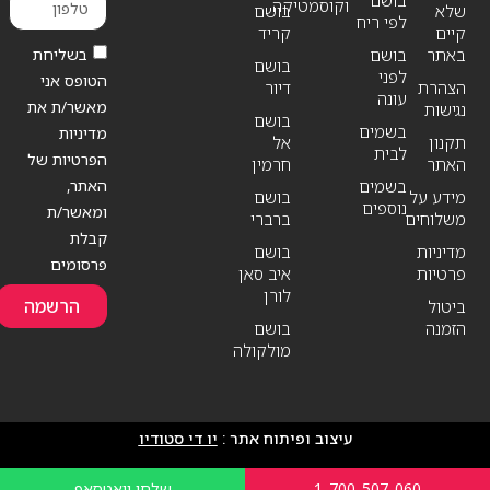
בושם
וקוסמטיקה
שלא
בושם
לפי ריח
קיים
קריד
בשליחת
באתר
בושם
בושם
לפני
הטופס אני
הצהרת
דיור
עונה
מאשר/ת את
נגישות
בושם
בשמים
מדיניות
תקנון
אל
לבית
הפרטיות של
האתר
חרמין
האתר,
בשמים
מידע על
בושם
נוספים
ומאשר/ת
משלוחים
ברברי
קבלת
מדיניות
בושם
פרסומים
פרטיות
איב סאן
לורן
הרשמה
ביטול
הזמנה
בושם
מולקולה
עיצוב ופיתוח אתר :
יו די סטודיו
1-700-507-060
שלחו וואטסאפ