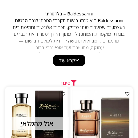
Baldessarini – בלדסריני
Baldessarini
הוא מותג בישום יוקרתי המכוון לגבר הבטוח
בעצמו, זה שמעריך סגנון מדויק, נוכחות אלגנטית וחתימת ריח
בוגרת ומוקפדת. המותג נולד מתוך החזון “מפריד את הגברים
מהנערים”, ומביא איתו גישה ייחודית לעולם הבישום —
עמוקה, מחושבת ועם אופי גברי ברור.
הניחוחות של Baldessarini מבוססים על שילובים עשירים
קרא עוד
של
תווים עציים, תבלינים חמים, הדרים מאוזנים ונגיעות של
מאסק ועור
, היוצרים פרופיל ריח בוגר ואלגנטי. אלו בשמים
שמפתחים שכבות עמוקות על העור, מעניקים נוכחות חזקה
אך לא מתאמצת, ומתאימים במיוחד לגברים שמחפשים ריח
סינון
יציב ויוקרתי.
ליין הבשמים של המותג כולל יצירות מוערכות כמו
Baldessarini Classic
, סדרת
Ambre
, ועוד ניחוחות שמזוהים
עם עוצמה, אלגנטיות ועמידות גבוהה. כל בושם מגיע בבקבוק
מעוצב בקווים נקיים ויוקרתיים, שמדגישים את החותם הגברי
הייחודי של המותג.
אזל מהמלאי
למה לבחור ב–Baldessarini