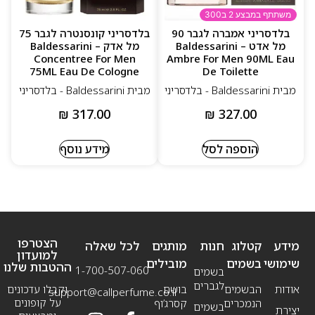
בישום גברי אלגנטי ובוגר עם נוכחות חזקה
משתתף במבצע 2 ב300
בלדסריני אמברה לגבר 90
בלדסריני קונסנטרה לגבר 75
תווים עציים־תבליניים עם עומק מרשים
מל אדט – Baldessarini
מל אדק – Baldessarini
Concentree For Men
Ambre For Men 90ML Eau
עמידות גבוהה וניחוחות שמתפתחים יפה על העור
75ML Eau De Cologne
De Toilette
מבית Baldessarini - בלדסריני
מבית Baldessarini - בלדסריני
עיצוב פרימיום המשלים את חוויית המותג
₪
317.00
₪
327.00
הוספה לסל
מידע נוסף
הצטרפו
מידע
קטלוג
חנות
מותגים
לכל שאלה
למועדון
שימושי
בשמים
מובילים
ההטבות שלנו
1-700-507-060
בשמים
לגברים
אודות
הבשמים
בושם
וקבלו עדכונים
support@callperfume.co.il
על קופונים
הנמכרים
קסרג’וף
בשמים
יצירת