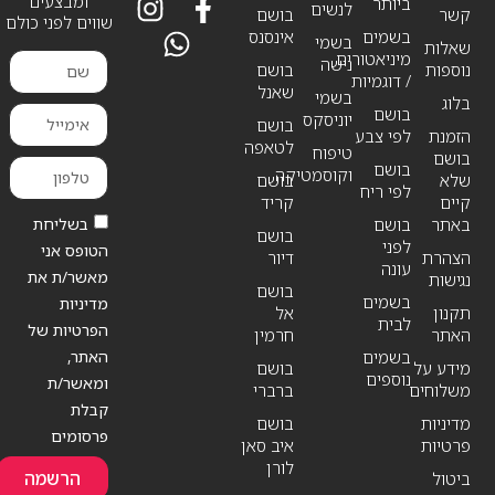
ומבצעים
ביותר
לנשים
קשר
בושם
שווים לפני כולם
בשמים
אינסנס
בשמי
שאלות
מיניאטורים
נישה
נוספות
בושם
/ דוגמיות
שאנל
בשמי
בלוג
בושם
יוניסקס
בושם
הזמנת
לפי צבע
לטאפה
טיפוח
בושם
בושם
וקוסמטיקה
שלא
בושם
לפי ריח
קיים
קריד
בשליחת
באתר
בושם
בושם
לפני
הטופס אני
הצהרת
דיור
עונה
מאשר/ת את
נגישות
בושם
בשמים
מדיניות
תקנון
אל
לבית
הפרטיות של
האתר
חרמין
האתר,
בשמים
מידע על
בושם
נוספים
ומאשר/ת
משלוחים
ברברי
קבלת
מדיניות
בושם
פרסומים
פרטיות
איב סאן
לורן
הרשמה
ביטול