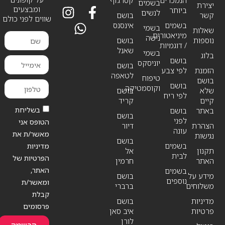
בשמים
יצירת
ומבצעים
ביותר
לנשים
קשר
בושם
שווים לפני כולם
בשמים
אינסנס
בשמי
שאלות
מיניאטורים
נישה
נוספות
בושם
/ דוגמיות
שאנל
בשמי
בלוג
בושם
יוניסקס
בושם
הזמנת
לפי צבע
לטאפה
טיפוח
בושם
בושם
וקוסמטיקה
שלא
בושם
לפי ריח
קיים
קריד
בשליחת
באתר
בושם
בושם
לפני
הטופס אני
הצהרת
דיור
עונה
מאשר/ת את
נגישות
בושם
בשמים
מדיניות
תקנון
אל
לבית
הפרטיות של
האתר
חרמין
האתר,
בשמים
מידע על
בושם
נוספים
ומאשר/ת
משלוחים
ברברי
קבלת
מדיניות
בושם
פרסומים
פרטיות
איב סאן
לורן