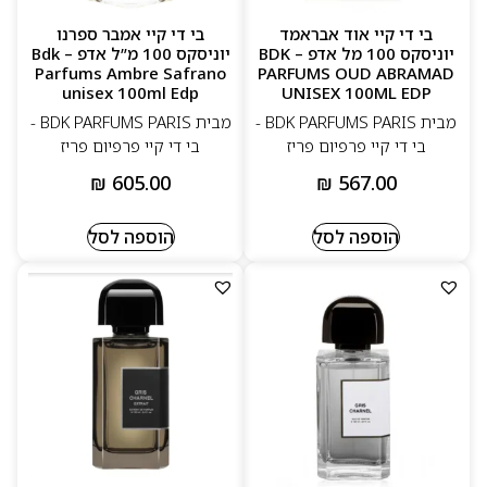
למה לבחור ב–BDK Parfums
בי די קיי אוד אבראמד
בי די קיי אמבר ספרנו
בית בישום פריזאי איכותי ויוקרתי
יוניסקס 100 מל אדפ – BDK
יוניסקס 100 מ”ל אדפ – Bdk
Parfums Ambre Safrano
PARFUMS OUD ABRAMAD
unisex 100ml Edp
UNISEX 100ML EDP
יצירות ריח עמוקות, יוניסקס ובעלות נוכחות
מבית BDK PARFUMS PARIS -
מבית BDK PARFUMS PARIS -
שימוש בחומרי גלם טבעיים ונבחרים
בי די קיי פרפיום פריז
בי די קיי פרפיום פריז
קולקציות מודרניות שזוכות להערכה עולמית
₪
605.00
₪
567.00
הוספה לסל
הוספה לסל