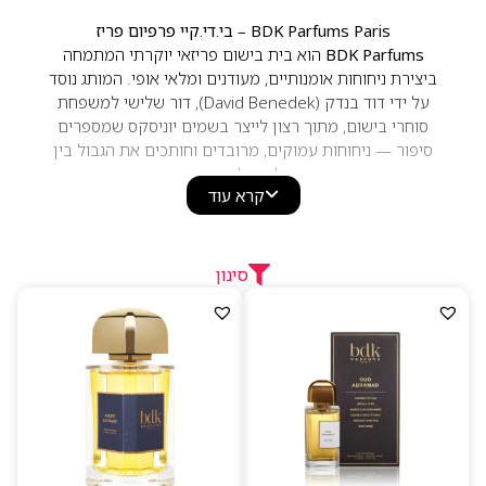
BDK Parfums Paris – בי.די.קיי פרפיום פריז
BDK Parfums
הוא בית בישום פריזאי יוקרתי המתמחה
ביצירת ניחוחות אומנותיים, מעודנים ומלאי אופי. המותג נוסד
על ידי דוד בנדק (David Benedek), דור שלישי למשפחת
סוחרי בישום, מתוך רצון לייצר בשמים יוניסקס שמספרים
סיפור — ניחוחות עמוקים, מרובדים וחותכים את הגבול בין
קלאסי למודרני.
קרא עוד
העולם הריחני של BDK מבוסס על
חומרי גלם טבעיים
איכותיים במיוחד
: ורדים טורקיים, סנדלווד קרמי, פטשולי,
טונקה, יסמין, פטל שחור, ענבר ותווים ירוקים רעננים. כל
בושם נרקח כיצירת בוטיק יוקרתית, עם התפתחות עשירה על
סינון
העור ועמידות גבוהה שמגדירה את החתימה האלגנטית של
המותג.
קולקציית הבשמים של BDK כוללת פרפרים מודרניים כמו
Gris Charnel
,
Rouge Smoking
,
Pas Ce Soir
,
Ciel Serein
ועוד. כל ניחוח בנוי בשכבות אינטליגנטיות: פתיחה מפתיעה,
לב עשיר שמתעגל על העור, ובסיס חמים, עמוק ובעל נוכחות
בלתי נשכחת.הבקבוקים המעוצבים בסגנון פריזאי נקי
משלימים את חוויית היוקרה.