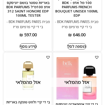
100 מל אדפ – BDK
באריזת טסטר בושם יוניסקס
PARFUMS FRENCH
אדפ 100מ”ל BDK PARFUMS
312 SAINT HONORE EDP
BOUQUET UNISEX 100ML
100ML TESTER
EDP
מבית BDK PARFUMS PARIS -
מבית BDK PARFUMS PARIS -
בי די קיי פרפיום פריז
בי די קיי פרפיום פריז
₪
597.00
₪
646.00
הוספה לסל
מידע נוסף
אזל מהמלאי
אזל מהמלאי
בי די קיי ולווט טונקה באריזת
בי די קיי אימפאדיה יוניסקס