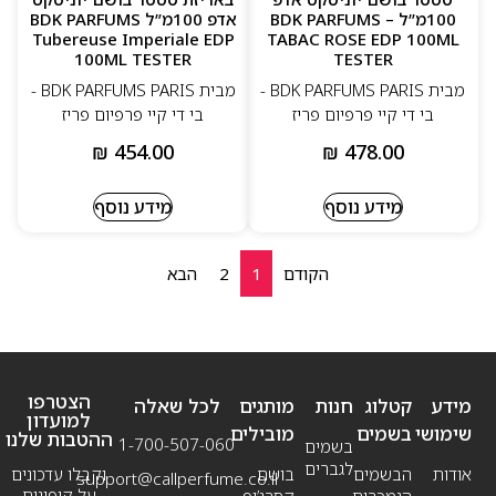
100מ”ל – BDK PARFUMS
אדפ 100מ”ל BDK PARFUMS
Tubereuse Imperiale EDP
TABAC ROSE EDP 100ML
100ML TESTER
TESTER
מבית BDK PARFUMS PARIS -
מבית BDK PARFUMS PARIS -
בי די קיי פרפיום פריז
בי די קיי פרפיום פריז
₪
454.00
₪
478.00
מידע נוסף
מידע נוסף
הקודם
1
2
הבא
הצטרפו
מידע
קטלוג
חנות
מותגים
לכל שאלה
למועדון
שימושי
בשמים
מובילים
ההטבות שלנו
1-700-507-060
בשמים
לגברים
אודות
הבשמים
בושם
וקבלו עדכונים
support@callperfume.co.il
על קופונים
הנמכרים
קסרג’וף