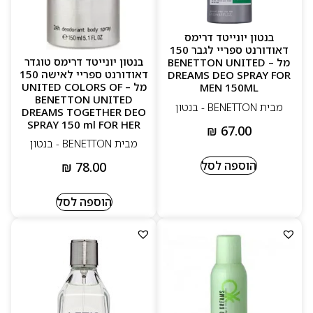
למה לבחור ב–Benetton United Dreams
בנטון יונייטד דרימס
ריחות יומיומיים, נעימים וקלילים
דאודורנט ספריי לגבר 150
בנטון יונייטד דרימס טוגדר
מל – BENETTON UNITED
תווים רעננים שמתאימים לכל עונה
דאודורנט ספריי לאישה 150
DREAMS DEO SPRAY FOR
מל – UNITED COLORS OF
MEN 150ML
עמידות טובה וניחוח שמקבל מחמאות
BENETTON UNITED
מבית BENETTON - בנטון
DREAMS TOGETHER DEO
מותג צבעוני, חיובי וקל להתחבר אליו
SPRAY 150 ml FOR HER
₪
67.00
מבית BENETTON - בנטון
הוספה לסל
₪
78.00
הוספה לסל