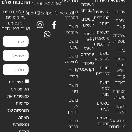
שימושי
בשמים
מובילים
ההטבות שלנו
1-700-507-060
בשמים
לגברים
אודות
הבשמים
בושם
וקבלו עדכונים
support@callperfume.co.il
על קופונים
הנמכרים
קסרג’וף
בשמים
יצירת
ומבצעים
ביותר
לנשים
קשר
בושם
שווים לפני כולם
בשמים
אינסנס
בשמי
שאלות
מיניאטורים
נישה
נוספות
בושם
/ דוגמיות
שאנל
בשמי
בלוג
בושם
יוניסקס
בושם
הזמנת
לפי צבע
לטאפה
טיפוח
בושם
בושם
וקוסמטיקה
שלא
בושם
לפי ריח
קיים
קריד
בשליחת
באתר
בושם
בושם
לפני
הטופס אני
הצהרת
דיור
עונה
מאשר/ת את
נגישות
בושם
בשמים
מדיניות
תקנון
אל
לבית
הפרטיות של
האתר
חרמין
האתר,
בשמים
מידע על
בושם
נוספים
ומאשר/ת
משלוחים
ברברי
קבלת