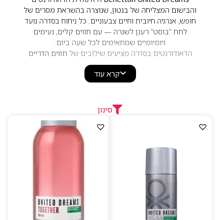
והבישום המצליחה של בנטון, שנוצרה בהשראת מסרים של
חופש, אנרגיה חיובית וחיים צבעוניים. כל ניחוח בסדרה נועד
לתת “בוסט” רענן לשגרה — עם תווים קלים, נעימים
ויומיומיים שמתאימים לכל שעה ביום.
הדאודורנטים בסדרה מציעים שילובים של
תווים הדריים
רעננים, פירות מתקתקים ותווים עציים־נקיים
, מה שהופך
קרא עוד
אותם לבחירה מושלמת למי שמחפש ריח כיפי, נעים ומלא
אופי. הם מעניקים תחושת רעננות מתמשכת, עם ניחוחות
מודרניים שמתאימים לנשים ולגברים.
המוצרים שאתה מציע באתר, כמו:
סינון
United Dreams Aim High לגבר
– ריח רענן, גברי ונקי.
United Dreams Live Free לאישה
– ריח קליל, ירוק
ומתוק־רענן.
United Dreams Together לאישה
– ריח נשי, מתקתק
וטרופי־רך.
כולם מציגים את ה־DNA של Benetton: צעיר, צבעוני,
אופטימי ונגיש במחיר.