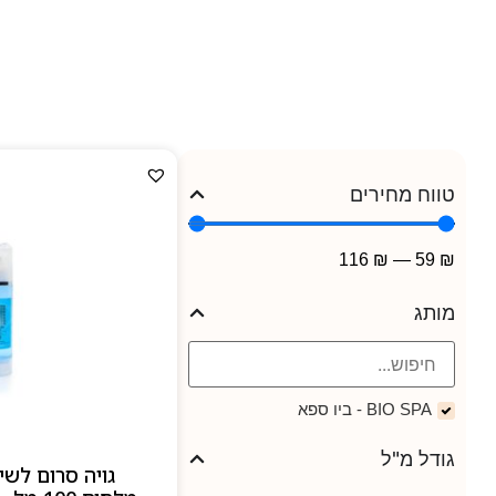
ליין המוצרים כולל קרמי לחו
ועוד — כול
טווח מחירים
116
₪
—
59
₪
מותג
BIO SPA - ביו ספא
גודל מ"ל
גויה סרום לשי