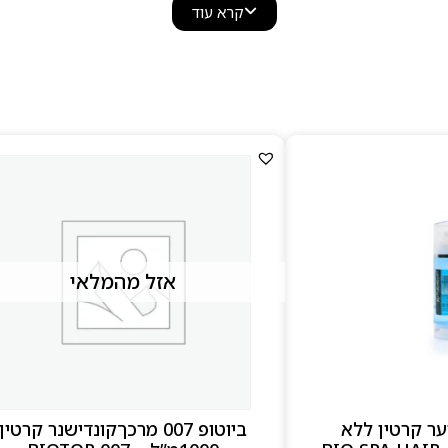
המתאימות לשימוש יומיומי ולכל סוגי העור, כולל עור רגיש.
קרא עוד
ת לעור הפנים, מסכות בוץ, תכשירי גוף עשירים, פילינגים, שמני 
ם בניחוחות עדינים ובמרקמים רכים שמייצרים תחושת ספא מפ
למה לבחור ב–Bio Spa
מבוסס על מינרלים טבעיים ממי ים המלח
פורמולות עשירות בלחות וברכיבים בוטניים
מתאים לשימוש יומיומי ולכל סוגי העור
חוויית טיפוח מפנקת עם ניחוחות עדינים
אזל מהמלאי
ער קרטין ללא
ביוטופ 007 מרכךקונדישנר קרטין