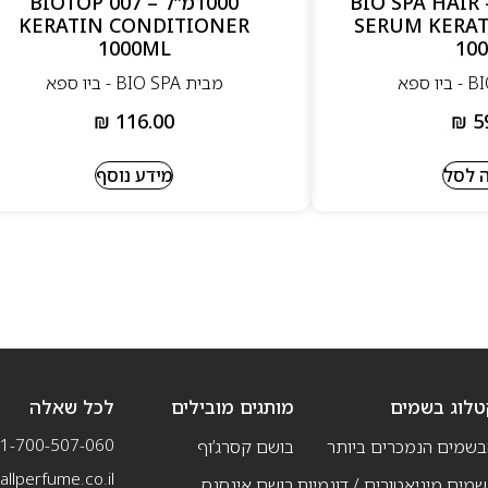
מלחים 100 מל – BIO SPA HAIR
1000מ”ל – BIOTOP 007
KERATIN CONDITIONER
SERUM KERAT
1000ML
10
מבית BIO SPA - ביו ספא
₪
116.00
₪
5
 לסל
מידע נוסף
טלוג בשמים
מותגים מובילים
לכל שאלה
1-700-507-060
בשמים הנמכרים ביותר
בושם קסרג’וף
llperfume.co.il
מים מיניאטורים / דוגמיות
בושם אינסנס