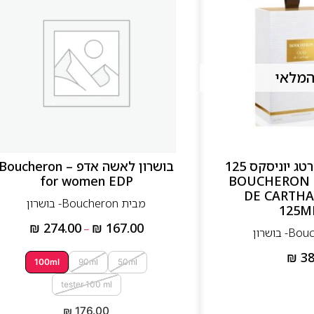
המלאי
בושרון אוד דה קרטג יוניסקס 125
בושרון לאשה אדפ – Boucheron
 – BOUCHERON OUD
for women EDP
DE CARTHA
מבית Boucheron- בושרון
125M
₪
274.00
₪
167.00
–
₪
38
100ml
90ml
50ml
tester 100 ml
₪
176.00