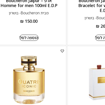
 – Boucheron Jaipur
אדפ – Boucheron Jaipur
Homme for men 100ml E.D.P
Bracelet for
E.
מבית Boucheron- בושרון
₪
150.00
₪
26
 לסל
הוספה לסל