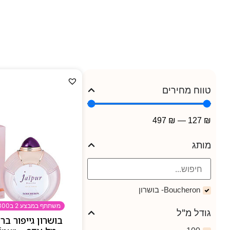
חתימת 
ליין הבשמים כולל יצירות 
אחד מהם נבנה כשכבות 
הבקבוקים עצמם הם חלק 
טווח מחירים
497
₪
—
127
₪
מותג
Boucheron- בושרון
משתתף במבצע 2 ב300
גודל מ"ל