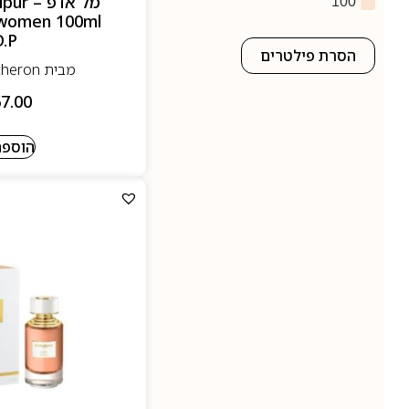
מל אדפ
100
 women 100ml
D.P
הסרת פילטרים
מבית Boucheron- בושרון
7.00
הוספה