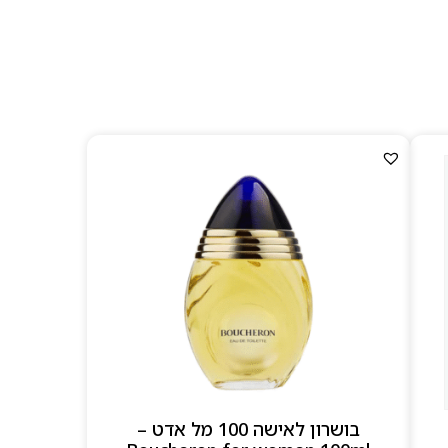
וכחת.
Boucheron P
ועוד. כל
ת, לצד עמידות גבוהה
ים, זהב מעודן ותחושת
בושרון לאישה 100 מל אדט –