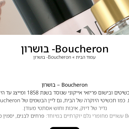
Boucheron- בושרון
עמוד הבית
»
Boucheron- בושרון
Boucheron – בושרון
הוא בית תכשיטים ובישום פריזאי א
נדיר של דיוק, איכות וחוש אסתטי מעודן.
פרחים לבנים, יסמין מצ
שקוף ומאסק רך
— כולם משולבים באיזון מושלם ליצירת בישום ק