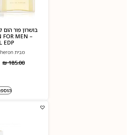
N FOR MEN
L EDP
מבית Boucheron- בושרון
₪
185.00
הוספה