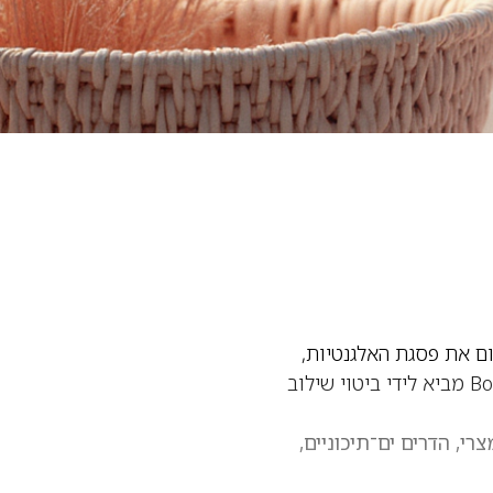
ייקוני שנוסד בשנת 1858 ומייצג עד היום את פסגת האלגנטיות,
היוקרה והאמנות הצרפתית. כמו תכשיטי היוקרה של הבית, גם ליין הבשמים של Boucheron מביא לידי ביטוי שילוב
רי, הדרים ים־תיכוניים,
לאסי, מעודן ועשיר. זוהי