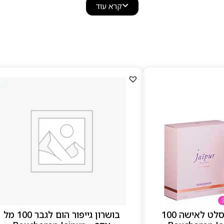
ריח שנועדה להרגיש כמו תכשיט על העור: אלגנטית, מאוזנת ונ
קרא עוד
איקוניות כמו
Place Vendôme
,
Quatre
,
Jaipur
,
our Femme
ריח מתפתחות שמדגישות יוקרה צרפתית וטכניקת בישום מוקפד
וניחוחות שמתאימים לכל שעות היום.
מהאגדה — מעוצבים בהשראת תכשיטי הבית, עם קווים מלכותי
פריזאי אמיתי שנוכחת בכל פרט.
למה לבחור ב–Boucheron
בית תכשיטים ובישום פריזאי יוקרתי מאז 1858
ניחוחות קלאסיים, נקיים ואלגנטיים עם עמידות גבוהה
שימוש בחומרי גלם איכותיים ובטכניקות בישום צרפתיות
בקבוקים בעיצוב מלכותי בהשראת עולם התכשיטים
בושרון גייפור ברסלט לאישה 100
בושרון גייפור הום לגבר 100 מל