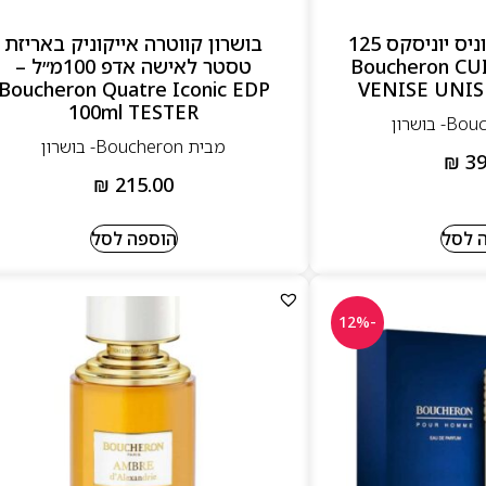
בושרון סואר דה וניס יוניסקס 125
בושרון קווטרה אייקוניק באריזת
– Boucheron CUIR DE
טסטר לאישה אדפ 100מ״ל –
Boucheron Quatre Iconic EDP
VENISE UNIS
100ml TESTER
מבית Boucheron- בושרון
₪
39
₪
215.00
 לסל
הוספה לסל
-12%