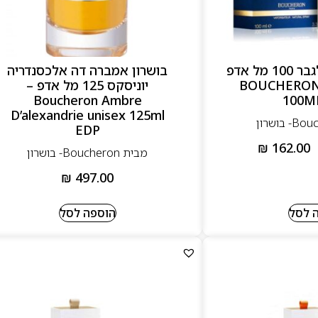
בושרון פור הום לגבר 100 מל אדפ
בושרון אמברה דה אלכסנדריה
– BOUCHERO
יוניסקס 125 מל אדפ –
Boucheron Ambre
100M
D’alexandrie unisex 125ml
EDP
₪
162.00
מבית Boucheron- בושרון
₪
497.00
 לסל
הוספה לסל