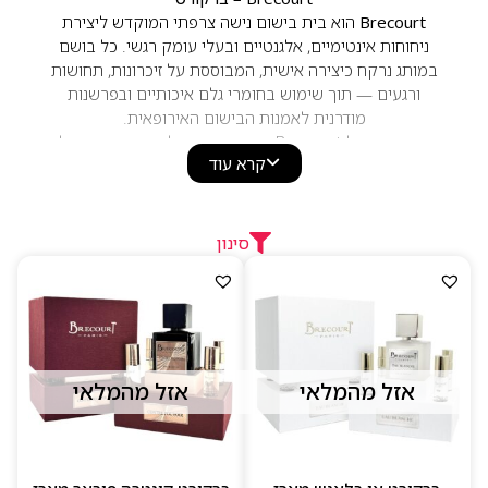
Brecourt
הוא בית בישום נישה צרפתי המוקדש ליצירת
ניחוחות אינטימיים, אלגנטיים ובעלי עומק רגשי. כל בושם
במותג נרקח כיצירה אישית, המבוססת על זיכרונות, תחושות
ורגעים — תוך שימוש בחומרי גלם איכותיים ובפרשנות
מודרנית לאמנות הבישום האירופאית.
הניחוחות של Brecourt מאופיינים בשילובים מאוזנים של
קרא עוד
פרחים רכים, תווי עץ מעושנים, תבלינים עדינים, וניל חם,
ענברים שקופים ומאסק נקי
. כל ניחוח בנוי כשכבות ריח
מתפתחות, המעניקות תחושה של רוך אינטליגנטי לצד נוכחות
עוצמתית ומעודנת.
סינון
ליין הבשמים כולל יצירות אהובות כמו
,
Subtile
,
Ambre Noir
Avenue Montaigne
, ו־
Contre Pouvoir
, שכל אחת מהן
מציגה עולם ריח ייחודי — בין חושניות פרחונית לבין עומק
עצי־אמבר. זוהי חוויה שמתאימה למי שמחפש בישום איכותי,
מוקפד ואמנותי.
הבקבוקים המעוצבים בסגנון מינימליסטי ונקי משלימים את
אזל מהמלאי
אזל מהמלאי
השפה של המותג — יוקרתית, שקטה ומלאת נוכחות.
למה לבחור ב–Brecourt
בית בישום נישה צרפתי בעל אופי אומנותי