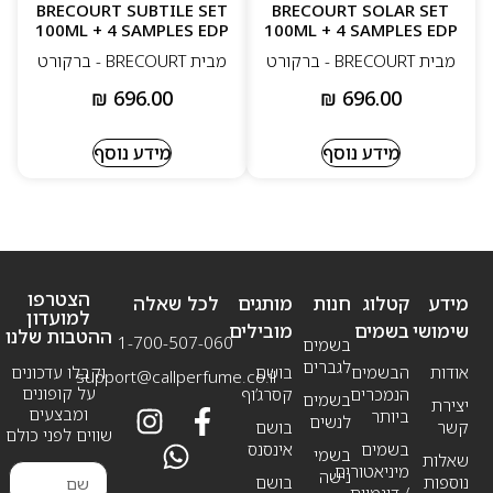
BRECOURT SUBTILE SET
BRECOURT SOLAR SET
100ML + 4 SAMPLES EDP
100ML + 4 SAMPLES EDP
מבית BRECOURT - ברקורט
מבית BRECOURT - ברקורט
₪
696.00
₪
696.00
מידע נוסף
מידע נוסף
הצטרפו
מידע
קטלוג
חנות
מותגים
לכל שאלה
למועדון
שימושי
בשמים
מובילים
ההטבות שלנו
1-700-507-060
בשמים
לגברים
אודות
הבשמים
בושם
וקבלו עדכונים
support@callperfume.co.il
על קופונים
הנמכרים
קסרג’וף
בשמים
יצירת
ומבצעים
ביותר
לנשים
קשר
בושם
שווים לפני כולם
בשמים
אינסנס
בשמי
שאלות
מיניאטורים
נישה
נוספות
בושם
/ דוגמיות