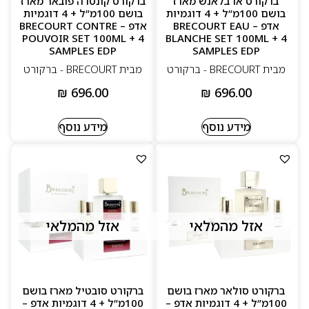
ברקורט או בלאנש מארז
ברקורט קונטרה פובאר מארז
בושם 100מ”ל + 4 דוגמיות
בושם 100מ”ל + 4 דוגמיות
ניחוחות אינטימיים, אלגנטיים ובעלי עומק
אדפ – BRECOURT EAU
אדפ – BRECOURT CONTRE
POUVOIR SET 100ML + 4
BLANCHE SET 100ML + 4
שימוש בחומרי גלם איכותיים ובדיוק ריחני גבוה
SAMPLES EDP
SAMPLES EDP
מבית BRECOURT - ברקורט
מבית BRECOURT - ברקורט
בקבוקים מינימליסטיים שמשדרים יוקרה מודרנית
₪
696.00
₪
696.00
מידע נוסף
מידע נוסף
אזל מהמלאי
אזל מהמלאי
ברקורט סולאר מארז בושם
ברקורט סובטיל מארז בושם
100מ”ל + 4 דוגמיות אדפ –
100מ”ל + 4 דוגמיות אדפ –