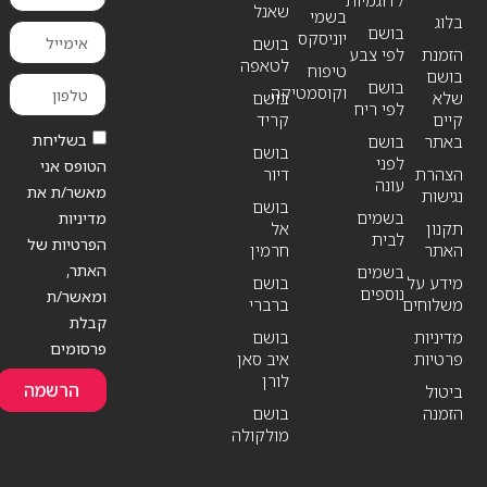
שאנל
בשמי
בלוג
בושם
יוניסקס
בושם
הזמנת
לפי צבע
לטאפה
טיפוח
בושם
בושם
וקוסמטיקה
שלא
בושם
לפי ריח
קיים
קריד
בשליחת
באתר
בושם
בושם
לפני
הטופס אני
הצהרת
דיור
עונה
מאשר/ת את
נגישות
בושם
בשמים
מדיניות
תקנון
אל
לבית
הפרטיות של
האתר
חרמין
האתר,
בשמים
מידע על
בושם
נוספים
ומאשר/ת
משלוחים
ברברי
קבלת
מדיניות
בושם
פרסומים
פרטיות
איב סאן
לורן
הרשמה
ביטול
הזמנה
בושם
מולקולה