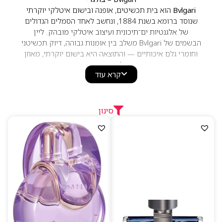
Bvlgari
הוא בית תכשיטים, אופנה ובישום איטלקי יוקרתי
שנוסד ברומא בשנת 1884, ונחשב לאחד הסמלים הגדולים
של אלגנטיות ים־תיכונית ועיצוב איטלקי מובהק. ליין
הבשמים של Bvlgari משלב בין אומנות גבוהה, דיוק תכשיטני
וחומרי גלם איכותיים — והתוצאה היא בישום יוקרתי, מאוזן
ומלא נוכחות.
קרא עוד
הניחוחות של Bvlgari מתאפיינים בשילובים עדינים ומדויקים
של
פרחים לבנים, הדרים רעננים, תווי עץ נקיים, מושק רך
וענברים שקופים
, היוצרים פרופיל ריח אלגנטי, מודרני וקל
ללבישה. זהו בישום שנועד לשדר יוקרה שקטה — כזה
סינון
שמרגיש פרימיום, אך לא כבד או מתאמץ.
ליין הבשמים כולל אייקונים כמו
,
Omnia
,
Bvlgari Man
Aqva
,
Rose Goldea
,
Splendida
, ועוד — כל אחד מהם
מציג פרשנות ייחודית לאסתטיקה האיטלקית: נקייה, מוארת
ומלאת רגש.הבקבוקים עצמם מעוצבים בהשראת עולם
התכשיטים של המותג, עם קווים מעוגלים, מתכת מבריקה
ותחושה של יוקרה טהורה.
למה לבחור ב–Bvlgari
בית אופנה ותכשיטים יוקרתי מאז 1884