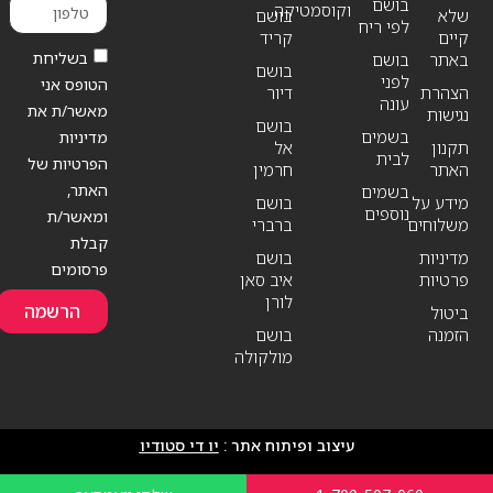
בושם
וקוסמטיקה
שלא
בושם
לפי ריח
קיים
קריד
בשליחת
באתר
בושם
בושם
לפני
הטופס אני
הצהרת
דיור
עונה
מאשר/ת את
נגישות
בושם
בשמים
מדיניות
תקנון
אל
לבית
הפרטיות של
האתר
חרמין
האתר,
בשמים
מידע על
בושם
נוספים
ומאשר/ת
משלוחים
ברברי
קבלת
מדיניות
בושם
פרסומים
פרטיות
איב סאן
לורן
הרשמה
ביטול
הזמנה
בושם
מולקולה
עיצוב ופיתוח אתר :
יו די סטודיו