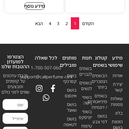
מידע נוסף
הקודם
1
2
3
4
הבא
הצטרפו
מידע
קטלוג
חנות
מותגים
לכל שאלה
למועדון
שימושי
בשמים
מובילים
ההטבות שלנו
1-700-507-060
בשמים
לגברים
אודות
הבשמים
בושם
וקבלו עדכונים
support@callperfume.co.il
על קופונים
הנמכרים
קסרג’וף
בשמים
יצירת
ומבצעים
ביותר
לנשים
קשר
בושם
שווים לפני כולם
בשמים
אינסנס
בשמי
שאלות
מיניאטורים
נישה
נוספות
בושם
/ דוגמיות
שאנל
בשמי
בלוג
בושם
יוניסקס
בושם
הזמנת
לפי צבע
לטאפה
טיפוח
בושם