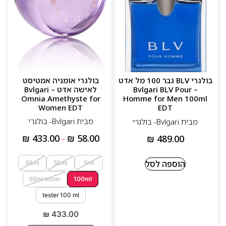
ניחוחות מודרניים, נקיים ואלגנטיים
עמידות טובה ופורמולות מאוזנות
בקבוקים מעוצבים בהשראת תכשיטי יוקרה
בולגרי אומניה אמטיסט
בולגרי BLV גבר 100 מל אדט
לאישה אדט – Bvlgari
– Bvlgari BLV Pour
Omnia Amethyste for
Homme for Men 100ml
Women EDT
EDT
מבית Bvlgari- בולגרי
מבית Bvlgari- בולגרי
₪
433.00
₪
58.00
₪
489.00
–
הוספה לסל
65ml
50ml
5ml
65ml tester
100ml
tester 100 ml
₪
433.00