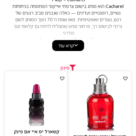
Cacharel
הוא מותג בישום צרפתי אייקוני המתמחה בניחוחות
נשיים, רומנטיים ועדינים — כאלה שנבנים סביב רגעים של
רגש, נעורים ואופטימיות. מאז שנות ה־70 הפך המותג לשם
נרדף לבישום רך, פרחוני ונגיש שמצליח להיות גם קלאסי וגם
מודרני.
הניחוחות של Cacharel משלבים
פרחים לבנים, תווים
קרא עוד
מתקתקים־עדינים, הדרים רעננים, פירות רכים ומאסק נקי
,
המעניקים תחושת רוך נשי עם עומק רגשי. זהו בישום קליל
אך בעל נוכחות, כזה שמתאים לשגרה יומיומית, ליציאות
ולרגעים מיוחדים.
סינון
ליין הבשמים כולל אייקונים כמו
,
Anaïs Anaïs
,
Amor Amor
Noa
,
Yes I Am
, ועוד — כל אחד מהם מייצר עולם ריח
ייחודי: רומנטי, ילדותי, חושני או מתוק־רענן.הבקבוקים
מעוצבים בצבעוניות רכה ואלמנטים נשיים המזוהים עם שפת
המותג הצרפתית.
למה לבחור ב–Cacharel
ניחוחות נשיים, רכים וקליליים שמתאימים לכל גיל
קשארל יס איי אם פינק
חתימות ריח פרחוניות־מתוקות עם עומק רגשי