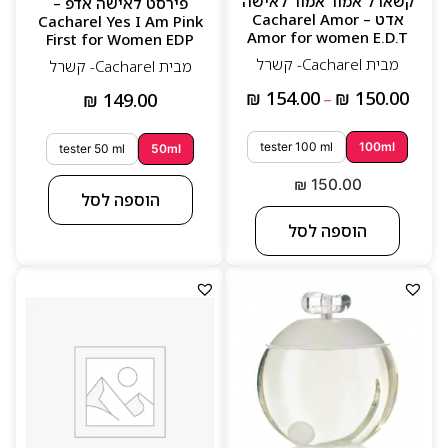
קשארל אמור אמור לאישה
פירסט לאישה אדפ –
אדט – Cacharel Amor
Cacharel Yes I Am Pink
עיצוב בקבוקים אייקוני ומלא רוך
Amor for women E.D.T
First for Women EDP
מותג אהוב ופופולרי עם קלאסיקות נצחיות
מבית Cacharel- קשרל
מבית Cacharel- קשרל
₪
154.00
₪
150.00
₪
149.00
–
tester 100 ml
100ml
tester 50 ml
50ml
₪
150.00
הוספה לסל
הוספה לסל