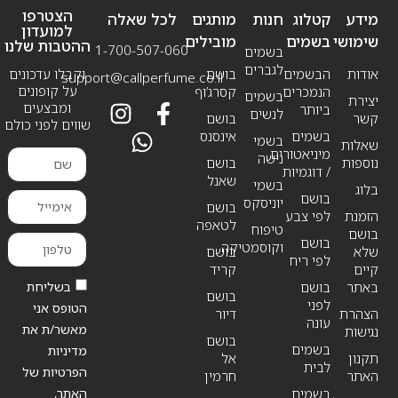
הצטרפו
מידע
קטלוג
חנות
מותגים
לכל שאלה
למועדון
שימושי
בשמים
מובילים
ההטבות שלנו
1-700-507-060
בשמים
לגברים
אודות
הבשמים
בושם
וקבלו עדכונים
support@callperfume.co.il
על קופונים
הנמכרים
קסרג’וף
בשמים
יצירת
ומבצעים
ביותר
לנשים
קשר
בושם
שווים לפני כולם
בשמים
אינסנס
בשמי
שאלות
מיניאטורים
נישה
נוספות
בושם
/ דוגמיות
שאנל
בשמי
בלוג
בושם
יוניסקס
בושם
הזמנת
לפי צבע
לטאפה
טיפוח
בושם
בושם
וקוסמטיקה
שלא
בושם
לפי ריח
קיים
קריד
בשליחת
באתר
בושם
בושם
לפני
הטופס אני
הצהרת
דיור
עונה
מאשר/ת את
נגישות
בושם
בשמים
מדיניות
תקנון
אל
לבית
הפרטיות של
האתר
חרמין
האתר,
בשמים