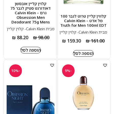
עמידות נוחה וניחוחות שמתאימים לכל גיל
קלוין קליין אובסשן
דאודורנט סטיק לגבר 75
אייקונים שהפכו לסטנדרט מודרני בבישום
גרם – Calvin Klein
קלווין קליין טרוט לגבר 100
Obsession Men
מל אדט – Calvin Klein
Deodorant 75g Mens
Truth for Men 100ml EDT
מבית Calvin Klein- קלוין קליין
מבית Calvin Klein- קלוין קליין
₪
88.20
₪
98.00
₪
159.30
₪
161.00
הוספה לסל
הוספה לסל
-10%
-9%