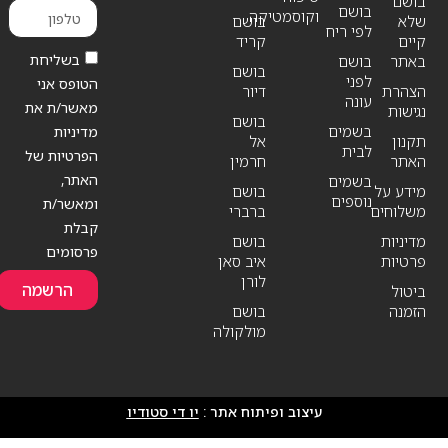
בושם
בושם
וקוסמטיקה
שלא
בושם
לפי ריח
קיים
קריד
בשליחת
באתר
בושם
בושם
לפני
הטופס אני
הצהרת
דיור
עונה
מאשר/ת את
נגישות
בושם
בשמים
מדיניות
תקנון
אל
לבית
הפרטיות של
האתר
חרמין
האתר,
בשמים
מידע על
בושם
נוספים
ומאשר/ת
משלוחים
ברברי
קבלת
מדיניות
בושם
פרסומים
פרטיות
איב סאן
לורן
הרשמה
ביטול
הזמנה
בושם
מולקולה
עיצוב ופיתוח אתר :
יו די סטודיו