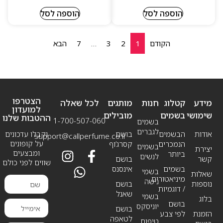
הוספה לסל
הוספה לסל
הקודם
1
2
3
…
7
הבא
הצטרפו
מידע
קטלוג
חנות
מותגים
לכל שאלה
למועדון
שימושי
בשמים
מובילים
ההטבות שלנו
1-700-507-060
בשמים
לגברים
אודות
הבשמים
בושם
וקבלו עדכונים
support@callperfume.co.il
על קופונים
הנמכרים
קסרג’וף
בשמים
יצירת
ומבצעים
ביותר
לנשים
קשר
בושם
שווים לפני כולם
בשמים
אינסנס
בשמי
שאלות
מיניאטורים
נישה
נוספות
בושם
/ דוגמיות
שאנל
בשמי
בלוג
בושם
יוניסקס
בושם
הזמנת
לפי צבע
לטאפה
טיפוח