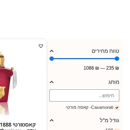
עומק ומורכבות — 
ליין הבשמים כולל אייקונים
מייצג עולם ריח ייחודי: 
עמוקה, תב
טווח מחירים
1086
₪
—
235
₪
מותג
Casamorati- קאסה מורטי
גודל מ"ל