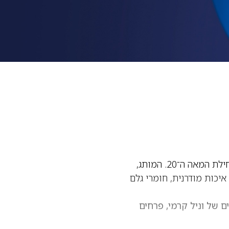
הוא בית בישום איטלקי יוקרתי שמחייה את אמנות הבישום הקלאסית מתחילת המאה ה־20. המותג,
בו לבין איכות מודרנית, חומרי גלם
ים של וניל קרמי, פרחים
 מסורתיים — מלאי אופי,