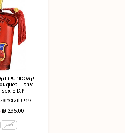
קאסמורטי בוקט 
אדפ – uet
isex E.D.P
מבית Casamorati- קאסה מורטי
₪
235.00
–
30ml