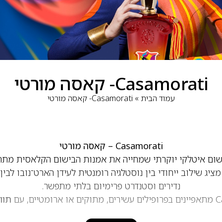
Casamorati- קאסה מורטי
עמוד הבית
»
Casamorati- קאסה מורטי
Casamorati – קאסה מורטי
ולד כחלק מבית Xerjoff, מציג שילוב ייחודי בין נוסטלגיה רומנטית לעידן הארט־נו
נדירים וסטנדרט פרימיום בלתי מתפשר.
תוו
ענבר חם, פירות בשלים ועצים אציליים
. אלו בשמים איטלקיים