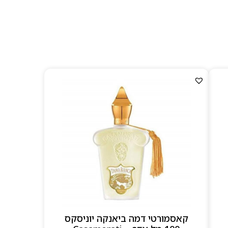
קרב חובבי נישה.
Lira
ועוד — כל אחד מהם
וח רטרו צרוף: צבעוניות
סטוריים.
קאסמורטי דמה ביאנקה יוניסקס