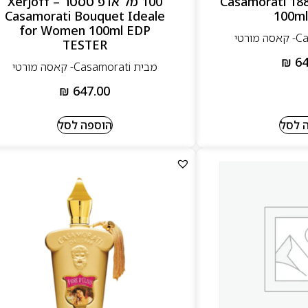
Casamorati 1888 u
100 מל אדפ טסטר – Xerjoff
Casamorati Bouquet Ideale
100ml
for Women 100ml EDP
TESTER
₪
64
מבית Casamorati- קאסה מורטי
₪
647.00
 לסל
הוספה לסל