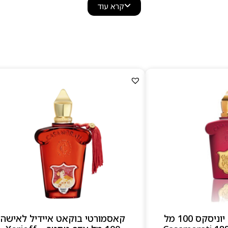
עם טוויסט מודרני שהפך כל ניחוח ליצירת אומנות מבוקשת ב
קרא עוד
 כמו
Fiore d’Ulivo
,
1888
,
Dama Bianca
,
Bouquet Ideale
,
רומנטי, פודרתי, מתוק־חמים או הדרי נקי.הבקבוקים מעוצבים בניח
ליטים זהובים וקפסולות קטיפה — מחווה אותנטית לעיצובים הי
למה לבחור ב–Casamorati
בישום איטלקי יוקרתי עם שורשים היסטוריים
ניחוחות עשירים, עמוקים ומתוקים־ארומטיים
עמידות גבוהה ודיוק בבחירת חומרי הגלם
בקבוקים רטרו מפוארים בהשראת תחילת המאה ה־20
קאסמורטי 1888 יוניסקס 100 מל
קאסמורטי בוקאט איידיל לאישה