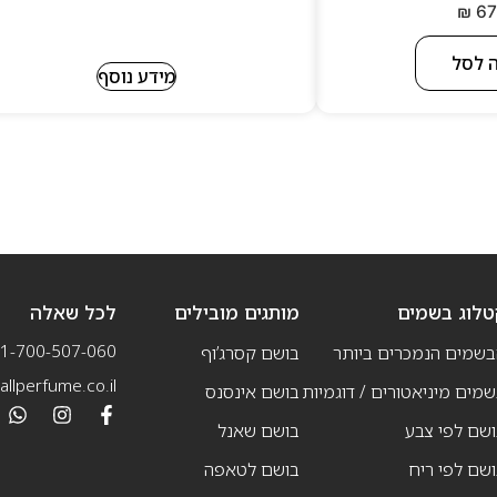
₪
67
 לסל
מידע נוסף
טלוג בשמים
מותגים מובילים
לכל שאלה
1-700-507-060
בשמים הנמכרים ביותר
בושם קסרג’וף
llperfume.co.il
מים מיניאטורים / דוגמיות
בושם אינסנס
שם לפי צבע
בושם שאנל
שם לפי ריח
בושם לטאפה