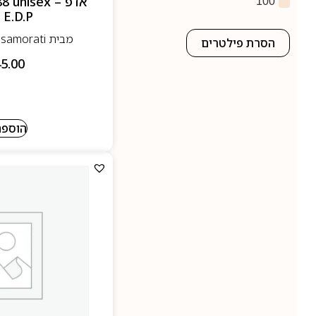
אדפ – nisex
100
 E.D.P
מבית Casamorati- קאסה מורטי
הסרת פילטרים
5.00
הוספה