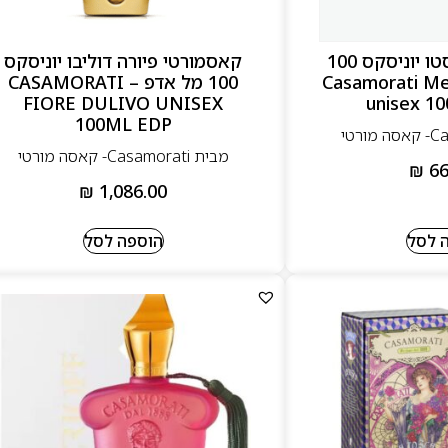
קאסמורטי מפיסטו יוניסקס 100
קאסמורטי פיורה דוליבו יוניסקס
– Casamorati Mefisto
100 מל אדפ – CASAMORATI
FIORE DULIVO UNISEX
unisex 10
100ML EDP
מבית Casamorati- קאסה מורטי
₪
66
₪
1,086.00
 לסל
הוספה לסל