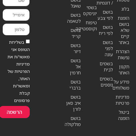
/ דוגמיות
שאנל
בשמי
בלוג
בושם
יוניסקס
בושם
הזמנת
לפי צבע
לטאפה
טיפוח
בושם
בושם
וקוסמטיקה
שלא
בושם
לפי ריח
קיים
קריד
בשליחת
באתר
בושם
בושם
לפני
הטופס אני
הצהרת
דיור
עונה
מאשר/ת את
נגישות
בושם
בשמים
מדיניות
תקנון
אל
לבית
הפרטיות של
האתר
חרמין
האתר,
בשמים
מידע על
בושם
נוספים
ומאשר/ת
משלוחים
ברברי
קבלת
מדיניות
בושם
פרסומים
פרטיות
איב סאן
לורן
הרשמה
ביטול
הזמנה
בושם
מולקולה