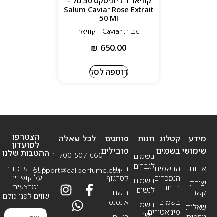
קוויאר רוז יוניסקס 50 מל –
Salum Caviar Rose Extrait
50 Ml
מבית Caviar - קוויאר
₪
650.00
הוספה לסל
הצטרפו
מידע
קטלוג
חנות
מותגים
לכל שאלה
למועדון
שימושי
בשמים
מובילים
ההטבות שלנו
1-700-507-060
בשמים
לגברים
אודות
הבשמים
בושם
וקבלו עדכונים
support@callperfume.co.il
על קופונים
הנמכרים
קסרג’וף
בשמים
יצירת
ומבצעים
ביותר
לנשים
קשר
בושם
שווים לפני כולם
בשמים
אינסנס
בשמי
שאלות
מיניאטורים
נישה
נוספות
בושם