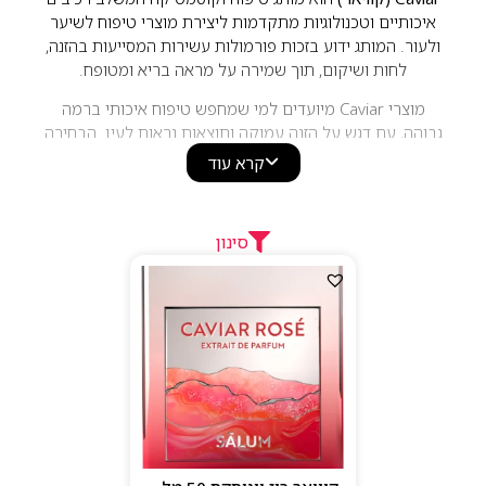
איכותיים וטכנולוגיות מתקדמות ליצירת מוצרי טיפוח לשיער
ולעור. המותג ידוע בזכות פורמולות עשירות המסייעות בהזנה,
לחות ושיקום, תוך שמירה על מראה בריא ומטופח.
מוצרי Caviar מיועדים למי שמחפש טיפוח איכותי ברמה
גבוהה, עם דגש על הזנה עמוקה ותוצאות נראות לעין. הבחירה
המושלמת לשגרת טיפוח יוקרתית המעניקה לעור ולשיער
קרא עוד
מראה חיוני, רך וזוהר.
סינון