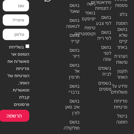
מיניאטורים
נישה
נוספות
בושם
/ דוגמיות
שאנל
בשמי
בלוג
בושם
יוניסקס
בושם
הזמנת
לפי צבע
לטאפה
טיפוח
בושם
בושם
וקוסמטיקה
שלא
בושם
לפי ריח
קיים
קריד
בשליחת
באתר
בושם
בושם
לפני
הטופס אני
הצהרת
דיור
עונה
מאשר/ת את
נגישות
בושם
בשמים
מדיניות
תקנון
אל
לבית
הפרטיות של
האתר
חרמין
האתר,
בשמים
מידע על
בושם
נוספים
ומאשר/ת
משלוחים
ברברי
קבלת
מדיניות
בושם
פרסומים
פרטיות
איב סאן
לורן
הרשמה
ביטול
הזמנה
בושם
מולקולה