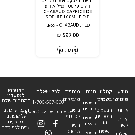
בושם יוניסקס שאבו כפריס
דה סופי 100 מ”ל א.ד.פ
עמידות רכה ונעימה לאורך היום
CHABAUD CAPRICE DE
SOPHIE 100ML E.D.P
עיצוב נקי ושקט שמעצים את חוויית היוקרה
מבית CHABAUD - שאבו
₪
597.00
מידע נוסף
הצטרפו
מידע
קטלוג
חנות
מותגים
לכל שאלה
למועדון
שימושי
בשמים
מובילים
ההטבות שלנו
1-700-507-060
בשמים
לגברים
אודות
הבשמים
בושם
וקבלו עדכונים
support@callperfume.co.il
על קופונים
הנמכרים
קסרג’וף
בשמים
יצירת
ומבצעים
ביותר
לנשים
קשר
בושם
שווים לפני כולם
בשמים
אינסנס
בשמי
שאלות