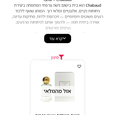
Chabaud
הוא בית בישום נישה צרפתי המתמחה ביצירת
ניחוחות נקיים, אלגנטיים ומלאי רוך. המותג שואף ללכוד
רגעים פשוטים ויומיומיים — זיכרונות ילדות, מתיקות עדינה,
אווירה ביתית חמה — ולהפוך אותם לניחוחות מרגיעים,
נעימים ומרגשים.
הניחוחות של Chabaud מתאפיינים בפרופילים רכים ועדינים
קרא עוד
המבוססים על
וניל חמים, פירות בהירים, פרחים לבנים,
מאסק נקי, תווי קרם עדינים ואלמנטים גורמנדים קלים
. אלו
בשמים שמצליחים להיות גם יוקרתיים וגם נגישים, כמו חיבוק
ריחני שעוטף את העור בעדינות.
סינון
ליין המותג כולל יצירות אהובות כמו
Lait de
,
Lait de Vanille
Vintage
,
Eau de Source
,
Biscuit
, ועוד — כל אחד מהם
מציג עולם ריח ייחודי שנע בין מתוק־קרמי לבין
נקי־רענן.הבקבוקים מעוצבים בסגנון מינימליסטי, לבן ונקי,
המשקף את הפשטות האלגנטית של המותג.
אזל מהמלאי
למה לבחור ב–Chabaud
ניחוחות עדינים, נקיים ורומנטיים
תווים מתוקים־קרמיים מיוחדים ואיקוניים