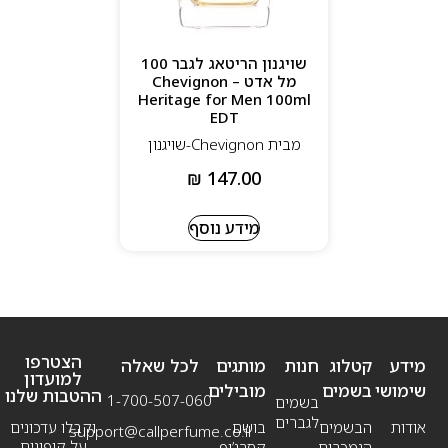
שויגנון הריטאג לגבר 100
מל אדט – Chevignon
Heritage for Men 100ml
EDT
מבית Chevignon-שויגנון
₪
147.00
מידע נוסף
הצטרפו
מידע
קטלוג
חנות
מותגים
לכל שאלה
למועדון
שימושי
בשמים
מובילים
ההטבות שלנו
1-700-507-060
בשמים
לגברים
אודות
הבשמים
בושם
וקבלו עדכונים
support@callperfume.co.il
על קופונים
הנמכרים
קסרג’וף