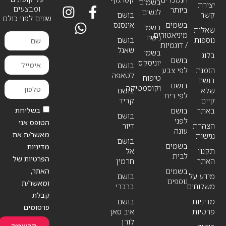
בשמים
יצירת
ומבצעים
ביותר
לנשים
קשר
בושם
שווים לפני כולם
בשמים
אינסנס
בשמי
שאלות
מיניאטורים
נישה
נוספות
בושם
/ דוגמיות
שאנל
בשמי
בלוג
בושם
יוניסקס
בושם
הזמנת
לפי צבע
לטאפה
טיפוח
בושם
בושם
וקוסמטיקה
שלא
בושם
לפי ריח
קיים
קריד
בשליחת
באתר
בושם
בושם
לפני
הטופס אני
הצהרת
דיור
עונה
מאשר/ת את
נגישות
בושם
בשמים
מדיניות
תקנון
אל
לבית
הפרטיות של
האתר
חרמין
האתר,
בשמים
מידע על
בושם
נוספים
ומאשר/ת
משלוחים
ברברי
קבלת
מדיניות
בושם
פרסומים
פרטיות
איב סאן
לורן