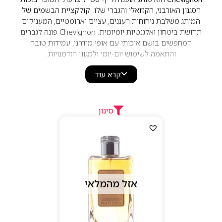
הסגנון האורבני, הקז’ואלי והגברי שלו. קולקציית הבשמים של
המותג משלבת ניחוחות רעננים, עציים וארומטיים, המעניקים
תחושת ביטחון ואלגנטיות יומיומית. Chevignon פונה לגברים
המחפשים בושם איכותי עם אופי מודרני, עמידות טובה
והתאמה לשימוש יום-יומי ולמגוון הזדמנויות.
קרא עוד
סינון
אזל מהמלאי