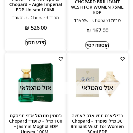
CHOPARD BRILLIANT
Chopard – Aigle Imperial
WISH FOR WOMEN 75ML
EDP Unisex 100ML
EDP
מבית Chopard‏ - שופארד
מבית Chopard‏ - שופארד
₪
526.00
₪
167.00
מידע נוסף
הוספה לסל
אזל מהמלאי
אזל מהמלאי
בריליאנט וויש אדפ לאישה
ג’סמין מוגהול אדפ יוניסקס
30 מ”ל שופרד – Chopard
100 מ”ל – שופרד Chopard
– Jasmin Moghol EDP
Brilliant Wish for Women
Unisex 100ML
30ml EDP