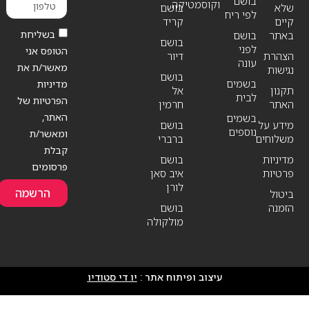
בושם
וקוסמטיקה
שלא
בושם
לפי ריח
קיים
קריד
בשליחת
באתר
בושם
בושם
לפני
הטופס אני
הצהרת
דיור
עונה
מאשר/ת את
נגישות
בושם
בשמים
מדיניות
תקנון
אל
לבית
הפרטיות של
האתר
חרמין
האתר,
בשמים
מידע על
בושם
נוספים
ומאשר/ת
משלוחים
ברברי
קבלת
מדיניות
בושם
פרסומים
פרטיות
איב סאן
לורן
הרשמה
ביטול
הזמנה
בושם
מולקולה
עיצוב ופיתוח אתר :
יו די סטודיו