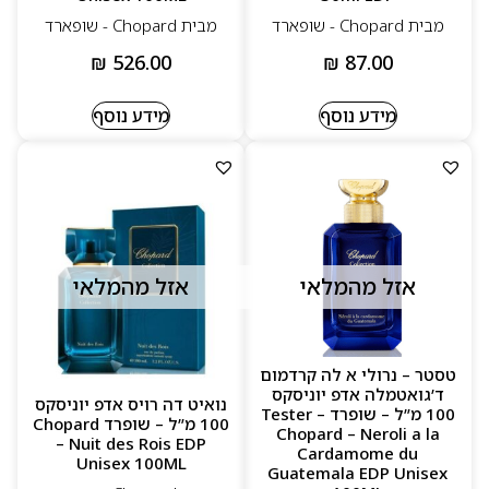
מבית Chopard‏ - שופארד
מבית Chopard‏ - שופארד
₪
526.00
₪
87.00
מידע נוסף
מידע נוסף
אזל מהמלאי
אזל מהמלאי
טסטר – נרולי א לה קרדמום
ד’גואטמלה אדפ יוניסקס
נואיט דה רויס אדפ יוניסקס
100 מ”ל – שופרד Tester –
100 מ”ל – שופרד Chopard
Chopard – Neroli a la
– Nuit des Rois EDP
Cardamome du
Unisex 100ML
Guatemala EDP Unisex