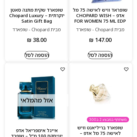
שופראד וויש לאישה 75 מל
שופארד שקית מתנה סאטן
אדפ – CHOPARD WISH
יוקרתית – Chopard Luxury
Satin Gift Bag
FOR WOMEN 75 ML EDP
מבית Chopard‏ - שופארד
מבית Chopard‏ - שופארד
₪
38.00
₪
147.00
הוספה לסל
הוספה לסל
אזל מהמלאי
משתתף במבצע 2 ב300
שופארד בריליאנט וויש
אייגל אימפריאל אדפ
לאישה 75 מל אדפ –
יוניסקס 100 מ”ל – שופרד