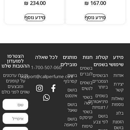
₪
234.00
₪
167.00
מידע נוסף
מידע נוסף
הצטרפו
מידע
קטלוג
חנות
מותגים
לכל שאלה
למועדון
שימושי
בשמים
מובילים
ההטבות שלנו
1-700-507-060
בשמים
לגברים
אודות
הבשמים
בושם
וקבלו עדכונים
support@callperfume.co.il
על קופונים
הנמכרים
קסרג’וף
בשמים
יצירת
ומבצעים
ביותר
לנשים
קשר
בושם
שווים לפני כולם
בשמים
אינסנס
בשמי
שאלות
מיניאטורים
נישה
נוספות
בושם
/ דוגמיות
שאנל
בשמי
בלוג
בושם
יוניסקס
בושם
הזמנת
לפי צבע
לטאפה
טיפוח
בושם