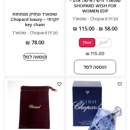
שופארד וויש לאישה אדפ –
SHOPARD WISH FOR
בשמים אלגנטיים, עמוקים ובעלי קווי אופי ברורים
WOMEN EDP
שופארד מחזיק מפתחות
מבית Chopard‏ - שופארד
יוקרתי – Chopard luxury
עמידות גבוהה ותחושת יוקרה בניחוח
key chain
₪
115.00
₪
58.00
–
בקבוקים בעיצוב תכשיטני מרהיב
מבית Chopard‏ - שופארד
₪
78.00
75ml
30ml
₪
115.00
הוספה לסל
הוספה לסל