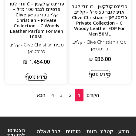
פרייבט קולקשן – C וודי לטר
פרייבט קולקשן – C וודי לטר
פרפיום לגבר 100 מ”ל –
אדפ לגבר 50 מ”ל – קלייב
קלייב כריסטיאן Clive
כריסטיאן Clive Christian –
Christian – Private
Private Collection – C
Collection – C Woody
Woody Leather EDP For
Leather Parfum For Men
Men 50ML
100ML
מבית Clive Christian - קלייב
מבית Clive Christian - קלייב
כריסטיאן
כריסטיאן
₪
936.00
₪
1,454.00
מידע נוסף
מידע נוסף
הקודם
1
2
3
4
הבא
הצטרפו
מידע
קטלוג
חנות
מותגים
לכל שאלה
למועדון