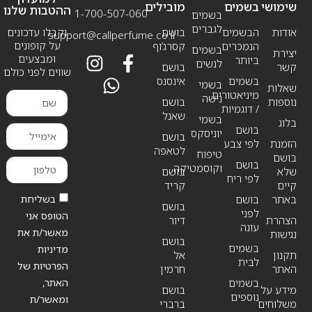
שימושי
בשמים
מובילים
ההטבות שלנו
1-700-507-060
בשמים
לגברים
אודות
הבשמים
בושם
וקבלו עדכונים
support@callperfume.co.il
על קופונים
הנמכרים
קסרג’וף
בשמים
יצירת
ומבצעים
ביותר
לנשים
קשר
בושם
שווים לפני כולם
בשמים
אינסנס
בשמי
שאלות
מיניאטורים
נישה
נוספות
בושם
/ דוגמיות
שאנל
בשמי
בלוג
בושם
יוניסקס
בושם
הזמנת
לפי צבע
לטאפה
טיפוח
בושם
בושם
וקוסמטיקה
שלא
בושם
לפי ריח
קיים
קריד
בשליחת
באתר
בושם
בושם
לפני
הטופס אני
הצהרת
דיור
עונה
מאשר/ת את
נגישות
בושם
בשמים
מדיניות
תקנון
אל
לבית
הפרטיות של
האתר
חרמין
האתר,
בשמים
מידע על
בושם
נוספים
ומאשר/ת
משלוחים
ברברי