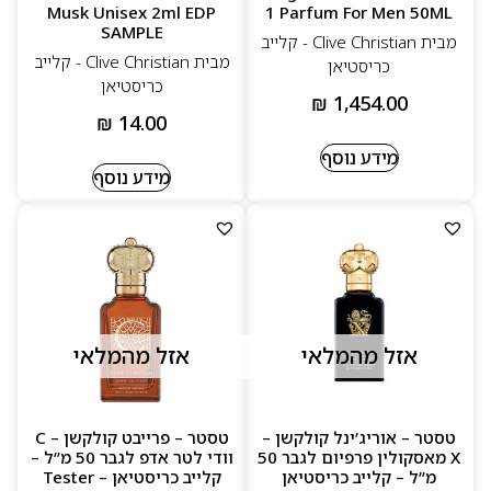
Musk Unisex 2ml EDP
1 Parfum For Men 50ML
SAMPLE
מבית Clive Christian - קלייב
מבית Clive Christian - קלייב
כריסטיאן
כריסטיאן
₪
1,454.00
₪
14.00
מידע נוסף
מידע נוסף
אזל מהמלאי
אזל מהמלאי
טסטר – אוריג’ינל קולקשן –
טסטר – פרייבט קולקשן – C
X מאסקולין פרפיום לגבר 50
וודי לטר אדפ לגבר 50 מ”ל –
מ”ל – קלייב כריסטיאן
קלייב כריסטיאן Tester –