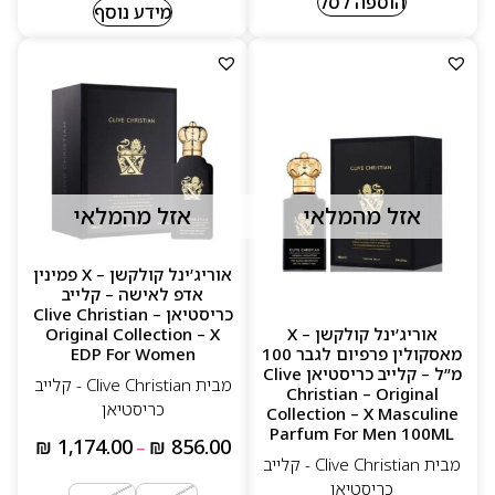
הוספה לסל
מידע נוסף
אזל מהמלאי
אזל מהמלאי
אוריג’ינל קולקשן – X פמינין
אדפ לאישה – קלייב
כריסטיאן Clive Christian –
אוריג’ינל קולקשן – X
Original Collection – X
מאסקולין פרפיום לגבר 100
EDP For Women
מ”ל – קלייב כריסטיאן Clive
מבית Clive Christian - קלייב
Christian – Original
כריסטיאן
Collection – X Masculine
Parfum For Men 100ML
₪
1,174.00
₪
856.00
–
מבית Clive Christian - קלייב
כריסטיאן