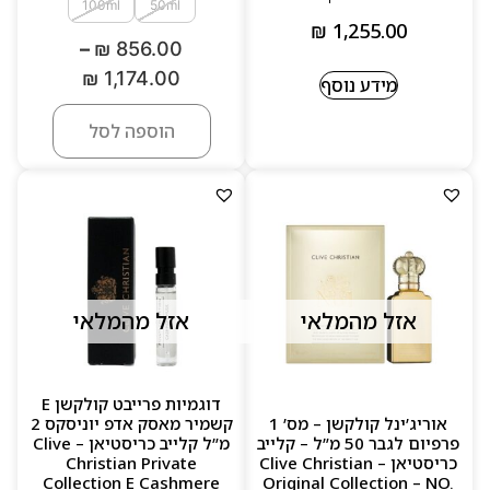
100ml
50ml
₪
1,255.00
–
₪
856.00
₪
1,174.00
מידע נוסף
הוספה לסל
אזל מהמלאי
אזל מהמלאי
דוגמיות פרייבט קולקשן E
אוריג’ינל קולקשן – מס’ 1
קשמיר מאסק אדפ יוניסקס 2
פרפיום לגבר 50 מ”ל – קלייב
מ”ל קלייב כריסטיאן – Clive
כריסטיאן Clive Christian –
Christian Private
Collection E Cashmere
Original Collection – NO.