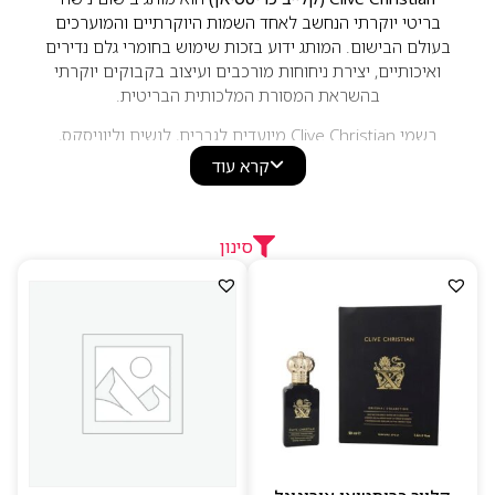
בריטי יוקרתי הנחשב לאחד השמות היוקרתיים והמוערכים
בעולם הבישום. המותג ידוע בזכות שימוש בחומרי גלם נדירים
ואיכותיים, יצירת ניחוחות מורכבים ועיצוב בקבוקים יוקרתי
בהשראת המסורת המלכותית הבריטית.
בשמי Clive Christian מיועדים לגברים, לנשים וליוניסקס,
ומציעים ניחוחות עשירים, אלגנטיים ובלתי נשכחים עם
קרא עוד
עמידות גבוהה במיוחד. הבחירה המושלמת לאוהבי בשמי
יוקרה ונישה המחפשים איכות יוצאת דופן, תחכום ונוכחות
מרשימה לאורך זמן.
סינון