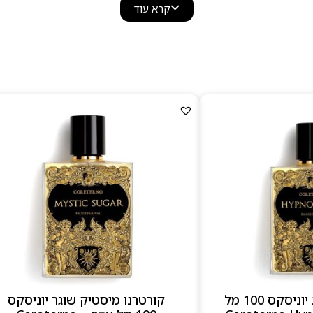
משהו שונה, אמנותי ומלא משמעות.
קרא עוד
ה, מרד, אמונה, תשוקה או לילה מסתורי בעיר גדולה.הבקבוקים
רוקיים, טיפוגרפיה דרמטית וסמלים פואטיים — מראה שגורם 
אובייקט אספנות.
למה לבחור ב–Coreterno
בישום נישה אמנותי, עמוק ועוצמתי
תווים כהים, חמים ודרמטיים עם נוכחות חזקה
עיצוב בקבוקים איקוני בהשראת אמנות בארוקית
מתאים למי שמחפש בושם ייחודי ולא שגרתי
קורטרנו הפאורנג יוניסקס 100 מל
קורטרנו מיסטיק שוגר יוניסקס