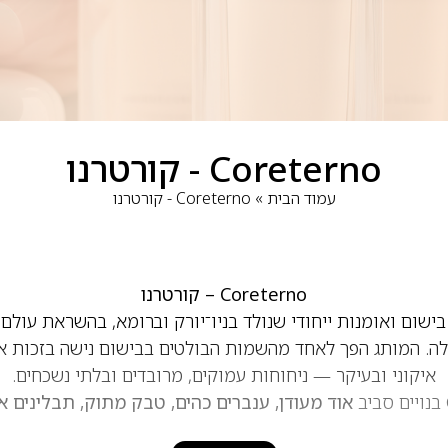
Coreterno - קורטרנו
עמוד הבית
»
Coreterno - קורטרנו
Coreterno – קורטרנו
ישום ואומנות ייחודי שנולד בניו־יורק וברומא, בהשראת עולם 
ה. המותג הפך לאחד מהשמות הבולטים בבישום נישה בזכות א
איקוני ובעיקר — ניחוחות עמוקים, מרובדים ובלתי נשכחים.
אוד מעודן, ענברים כהים, טבק מתוק, תבלינים אק
ים בעלי נוכחות חזקה, אופי עשיר וחתימת ריח שמורגשת מר