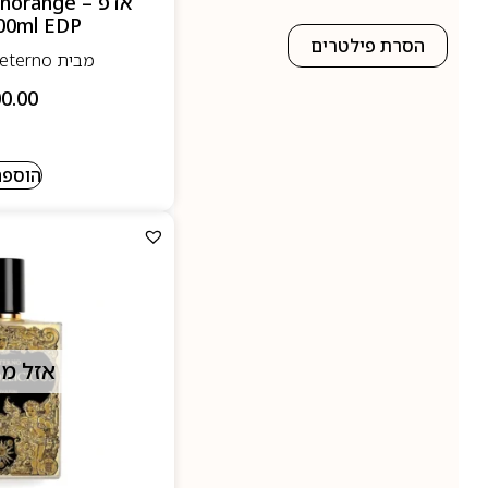
אדפ – ange
00ml EDP
הסרת פילטרים
מבית Coreterno - קורטרנו
0.00
הוספה
אזל מ