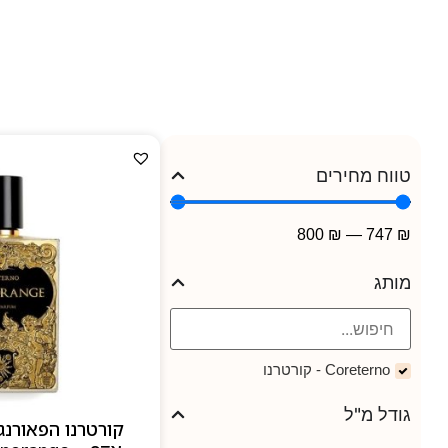
לכל בושם יש סיפור — אהב
שחור וזהב, אלמנטים בא
טווח מחירים
800
₪
—
747
₪
מותג
Coreterno - קורטרנו
גודל מ"ל