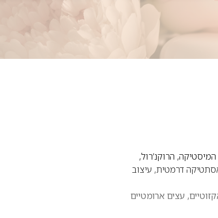
המיסטיקה, הרוקנ’רול,
סתטיקה דרמטית, עיצוב
זוטיים, עצים ארומטיים
חוק — מושלם למי שמחפש