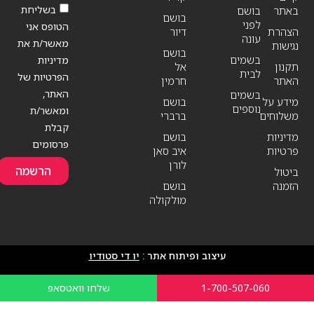
בשליחת
באתר
בושם
בושם
לפני
הטופס אני
הצהרת
דיור
עונה
מאשר/ת את
נגישות
בושם
בשמים
מדיניות
תקנון
אל
לבית
הפרטיות של
האתר
חרמין
האתר,
בשמים
מידע על
בושם
נוספים
ומאשר/ת
משלוחים
ברברי
קבלת
מדיניות
בושם
פרסומים
פרטיות
איב סאן
לורן
הרשמה
ביטול
הזמנה
בושם
מולקולה
עיצוב ופיתוח אתר :
יו די סטודיו
1-700-507-060
שלחו וואטסאפ