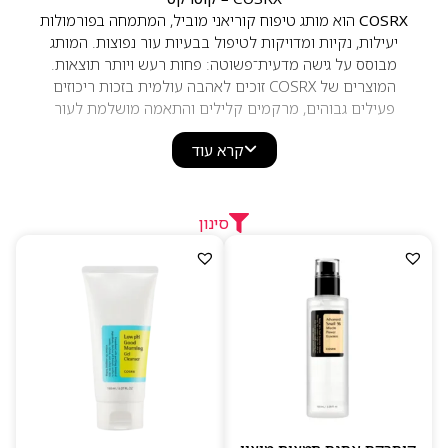
COSRX
הוא מותג טיפוח קוריאני מוביל, המתמחה בפורמולות
יעילות, נקיות ומדויקות לטיפול בבעיות עור נפוצות. המותג
מבוסס על גישה מדעית־פשוטה: פחות רעש ויותר תוצאות.
המוצרים של COSRX זוכים לאהבה עולמית בזכות ריכוזים
פעילים גבוהים, מרקמים קלילים והתאמה מושלמת לעור
רגיש.
קרא עוד
הפורמולות של COSRX משלבות
חומצות עדינות
(AHA/BHA/PHA), ריר חלזונות, ניאצינמיד, סנטלה אסיאטית,
חומצה היאלורונית ורכיבים מרגיעים ומאזנים
. אלו מוצרים
שעובדים על שיפור מרקם, הפחתת אדמומיות, טיפול
סינון
בפצעונים, טשטוש כתמים ושיקום מחסום העור.
ליין המוצרים כולל סרומים פעילים, ג’ל ניקוי, טונרים, לחויות
קלילות, מסכות טיפוליות ומוצרים ייעודיים לעור שמן, רגיש או
בעייתי. העיצוב הפשוט והקליני משקף את ה־DNA של המותג
— טיפוח אפקטיבי בלי סיבוכים.
למה לבחור ב–COSRX
פורמולות נקיות ויעילות המבוססות על רכיבים פעילים
מתאים במיוחד לעור רגיש, שמן ובעייתי