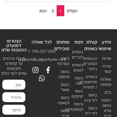
הקודם
1
2
הבא
הצטרפו
מידע
קטלוג
חנות
מותגים
לכל שאלה
למועדון
שימושי
בשמים
מובילים
ההטבות שלנו
1-700-507-060
בשמים
לגברים
אודות
הבשמים
בושם
וקבלו עדכונים
support@callperfume.co.il
על קופונים
הנמכרים
קסרג’וף
בשמים
יצירת
ומבצעים
ביותר
לנשים
קשר
בושם
שווים לפני כולם
בשמים
אינסנס
בשמי
שאלות
מיניאטורים
נישה
נוספות
בושם
/ דוגמיות
שאנל
בשמי
בלוג
בושם
יוניסקס
בושם
הזמנת
לפי צבע
לטאפה
טיפוח
בושם
בושם
וקוסמטיקה
שלא
בושם
לפי ריח
קיים
קריד