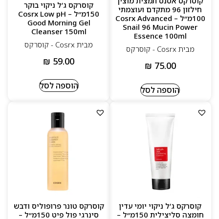
קוסרקס אסנס תמצית מוצין
קוסרקס ג’ל ניקוי בוקר
חילזון 96 מתקדם ועוצמתי
תוצאות מוכחות בשיפור מרקם, פצעונים ואדמומיות
150מ״ל – Cosrx Low pH
100מ״ל – Cosrx Advanced
Good Morning Gel
Snail 96 Mucin Power
Cleanser 150ml
Essence 100ml
מבית Cosrx - קוסרקס
מבית Cosrx - קוסרקס
₪
59.00
₪
75.00
הוספה לסל
הוספה לסל
קוסרקס ג’ל ניקוי יומי עדין
קוסרקס טונר פרופוליס ודבש
חומצה סליצילית 150מ״ל –
סינרגי פול פיט 150מ״ל –