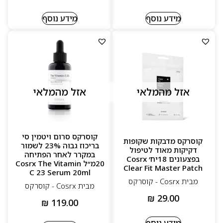
מידע נוסף
מידע נוסף
אזל מהמלאי
אזל מהמלאי
קוסרקס סרום ויטמין סי
קוסרקס מדבקות שקופות
בריכוז גבוה 23% לשמור
דקיקות מאוד לטיפול
במקרר לאחר הפתיחה
בפצעונים 18יח׳ Cosrx
20מ״ל Cosrx The Vitamin
Clear Fit Master Patch
C 23 Serum 20ml
מבית Cosrx - קוסרקס
מבית Cosrx - קוסרקס
₪
29.00
₪
119.00
מידע נוסף