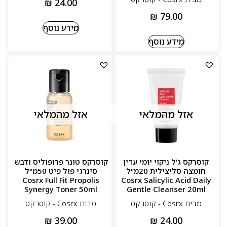
₪
24.00
₪
79.00
מידע נוסף
מידע נוסף
אזל מהמלאי
אזל מהמלאי
קוסרקס ג’ל ניקוי יומי עדין
קוסרקס טונר פרופוליס ודבש
חומצה סליצילית 20מ״ל
סינרגי פול פיט 50מ״ל
Cosrx Full Fit Propolis
Cosrx Salicylic Acid Daily
Synergy Toner 50ml
Gentle Cleanser 20ml
מבית Cosrx - קוסרקס
מבית Cosrx - קוסרקס
₪
39.00
₪
24.00