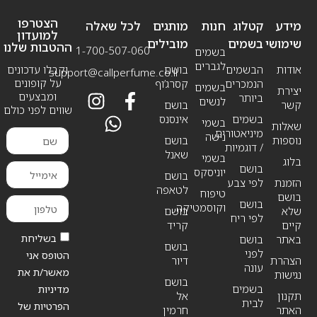
הצטרפו
מידע
קטלוג
חנות
מותגים
לכל שאלה
למועדון
שימושי
בשמים
מובילים
ההטבות שלנו
1-700-507-060
בשמים
לגברים
אודות
הבשמים
בושם
וקבלו עדכונים
support@callperfume.co.il
על קופונים
הנמכרים
קסרג’וף
בשמים
יצירת
ומבצעים
ביותר
לנשים
קשר
בושם
שווים לפני כולם
בשמים
אינסנס
בשמי
שאלות
מיניאטורים
נישה
נוספות
בושם
/ דוגמיות
שאנל
בשמי
בלוג
בושם
יוניסקס
בושם
הזמנת
לפי צבע
לטאפה
טיפוח
בושם
בושם
וקוסמטיקה
שלא
בושם
לפי ריח
קיים
קריד
בשליחת
באתר
בושם
בושם
לפני
הטופס אני
הצהרת
דיור
עונה
מאשר/ת את
נגישות
בושם
בשמים
מדיניות
תקנון
אל
לבית
הפרטיות של
האתר
חרמין