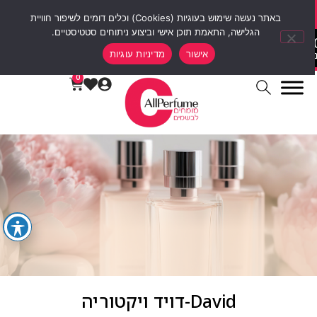
סוף שבוע של הנחות 12% הנחה על כל האתר עם קוד קופון weekend10
באתר נעשה שימוש בעוגיות (Cookies) וכלים דומים לשיפור חוויית
הגלישה, התאמת תוכן אישי וביצוע ניתוחים סטטיסטיים.
00
00
00
0
אישור
מדיניות עוגיות
ות
דקות
שעות
ימים
0
David-דויד ויקטוריה