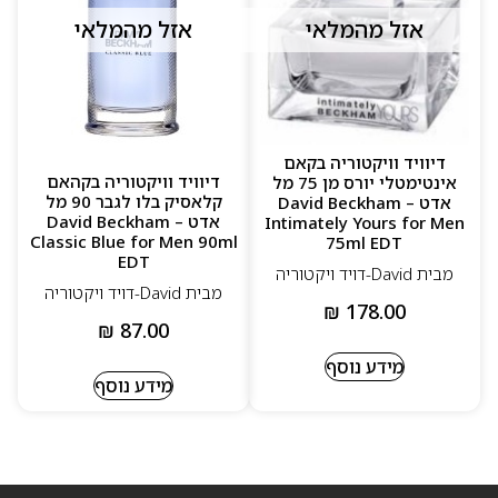
אזל מהמלאי
אזל מהמלאי
דיוויד וויקטוריה בקאם
דיוויד וויקטוריה בקהאם
אינטימטלי יורס מן 75 מל
קלאסיק בלו לגבר 90 מל
אדט – David Beckham
אדט – David Beckham
Intimately Yours for Men
Classic Blue for Men 90ml
75ml EDT
EDT
מבית David-דויד ויקטוריה
מבית David-דויד ויקטוריה
₪
178.00
₪
87.00
מידע נוסף
מידע נוסף