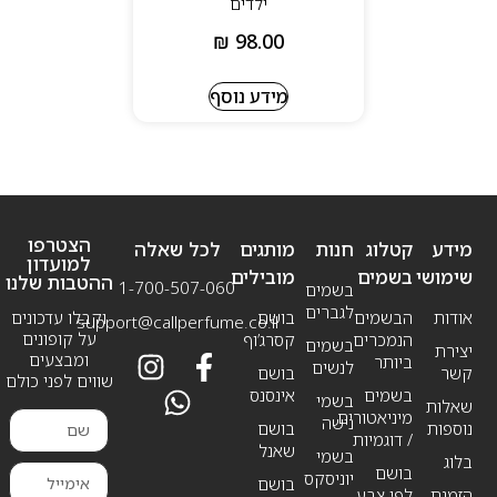
ילדים
₪
98.00
מידע נוסף
הצטרפו
מידע
קטלוג
חנות
מותגים
לכל שאלה
למועדון
שימושי
בשמים
מובילים
ההטבות שלנו
1-700-507-060
בשמים
לגברים
אודות
הבשמים
בושם
וקבלו עדכונים
support@callperfume.co.il
על קופונים
הנמכרים
קסרג’וף
בשמים
יצירת
ומבצעים
ביותר
לנשים
קשר
בושם
שווים לפני כולם
בשמים
אינסנס
בשמי
שאלות
מיניאטורים
נישה
נוספות
בושם
/ דוגמיות
שאנל
בשמי
בלוג
בושם
יוניסקס
בושם
הזמנת
לפי צבע