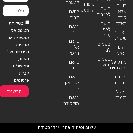
לטאפה
טיפוח
בושם
בושם
וקוסמטיקה
שלא
בושם
לפי ריח
קיים
קריד
בשליחת
באתר
בושם
בושם
לפני
הטופס אני
הצהרת
דיור
עונה
מאשר/ת את
נגישות
בושם
בשמים
מדיניות
תקנון
אל
לבית
הפרטיות של
האתר
חרמין
האתר,
בשמים
מידע על
בושם
נוספים
ומאשר/ת
משלוחים
ברברי
קבלת
מדיניות
בושם
פרסומים
פרטיות
איב סאן
לורן
הרשמה
ביטול
הזמנה
בושם
מולקולה
עיצוב ופיתוח אתר :
יו די סטודיו