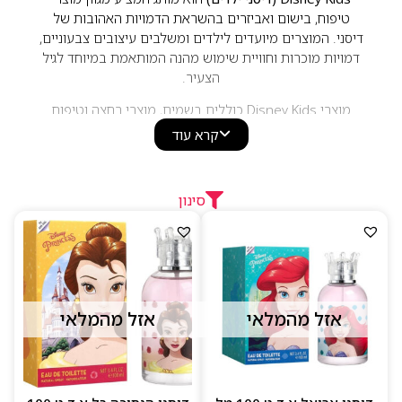
טיפוח, בישום ואביזרים בהשראת הדמויות האהובות של
דיסני. המוצרים מיועדים לילדים ומשלבים עיצובים צבעוניים,
דמויות מוכרות וחוויית שימוש מהנה המותאמת במיוחד לגיל
הצעיר.
מוצרי Disney Kids כוללים בשמים, מוצרי רחצה וטיפוח
בניחוחות עדינים ונעימים, המתאימים לשימוש יומיומי.
קרא עוד
הבחירה המושלמת לילדים שאוהבים את עולם דיסני ורוצים
ליהנות ממוצרי טיפוח איכותיים בעיצוב קסום ושמח.
סינון
אזל מהמלאי
אזל מהמלאי