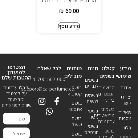
מבית Dr Vranjes - דר וורנגס
₪
69.00
מידע נוסף
הצטרפו
מידע
קטלוג
חנות
מותגים
לכל שאלה
למועדון
שימושי
בשמים
מובילים
ההטבות שלנו
1-700-507-060
בשמים
לגברים
אודות
הבשמים
בושם
וקבלו עדכונים
support@callperfume.co.il
על קופונים
הנמכרים
קסרג’וף
בשמים
יצירת
ומבצעים
ביותר
לנשים
קשר
בושם
שווים לפני כולם
בשמים
אינסנס
בשמי
שאלות
מיניאטורים
נישה
נוספות
בושם
/ דוגמיות
שאנל
בשמי
בלוג
בושם
יוניסקס
בושם
הזמנת
לפי צבע