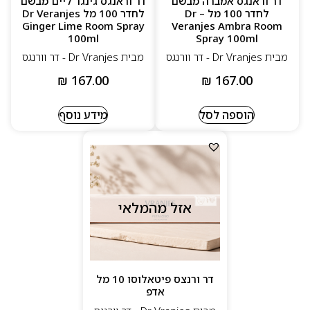
דר וראנגס אמברה מבשם
דר וראנגס גינגר ליים מבשם
עיצוב בקבוקים בהשראת פירנצה הקלאסית
לחדר 100 מל – Dr
לחדר 100 מל Dr Veranjes
Ginger Lime Room Spray
Veranjes Ambra Room
אידיאלי ליצירת אווירה יוקרתית בכל חלל
100ml
Spray 100ml
מבית Dr Vranjes - דר וורנגס
מבית Dr Vranjes - דר וורנגס
₪
167.00
₪
167.00
הוספה לסל
מידע נוסף
אזל מהמלאי
דר ורנצס פיטאלוסו 10 מל
אדפ