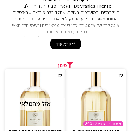
Dr. Vranjes Firenze
הוא אחד מבתי הניחוחות לבית
היוקרתיים והמוערכים בעולם, שנולד בלב פירנצה שבאיטליה.
המותג משלב בין ידע פרמקולוגי, אמנות ריח עתיקה ומסורת
איטלקית של אלגנטיות, כדי לייצר מפיצי ריח ובשמי חלל יוצאי
דופן בעומקם ובאיכותם.
הניחוחות של Dr. Vranjes מתאפיינים בשילובי
תבלינים
קרא עוד
ארומטיים, עצים יקרים, הדרים טוסקניים, פרחים עשירים,
ענברים חמים ואלמנטים בוטניים ייחודיים
. כל ניחוח נבנה
כיצירה מורכבת ורב־שכבתית, המיועדת ליצור אווירה
מוקפדת בחלל — בית, משרד, חנויות יוקרה וחללי אירוח.
סינון
המוצרים של המותג כוללים
דיפיוזרים יוקרתיים, ספריי לחלל,
נרות ריחניים ושמנים משלימים
, כשהעיצוב של כל בקבוק
בהשראת האדריכלות הפירנצאית — קווים גאומטריים,
שקיפות אלגנטית וטאצ’ קלאסי שמייחד את המותג.
למה לבחור ב–Dr. Vranjes
אזל מהמלאי
ניחוחות חלל יוקרתיים בעומק ובאיכות יוצאת דופן
שילובי תווים איטלקיים עשירים וארומטיים
משתתף במבצע 2 ב300