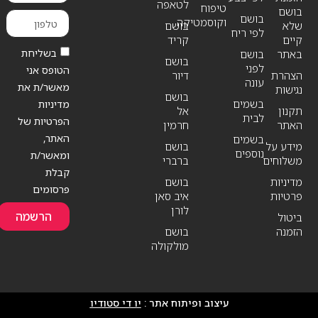
לטאפה
טיפוח
בושם
בושם
וקוסמטיקה
שלא
בושם
לפי ריח
קיים
קריד
בשליחת
באתר
בושם
בושם
לפני
הטופס אני
הצהרת
דיור
עונה
מאשר/ת את
נגישות
בושם
בשמים
מדיניות
תקנון
אל
לבית
הפרטיות של
האתר
חרמין
האתר,
בשמים
מידע על
בושם
נוספים
ומאשר/ת
משלוחים
ברברי
קבלת
מדיניות
בושם
פרסומים
פרטיות
איב סאן
לורן
הרשמה
ביטול
הזמנה
בושם
מולקולה
עיצוב ופיתוח אתר :
יו די סטודיו