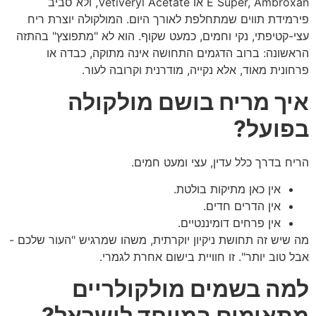
E Super, Ambroxan או Vetiveryl Acetate, ולא סביב
פירמידת תווים שמתחלפת לאורך היום. המולקולה יוצרת ריח
עצי-קטיפתי, נקי וחמים, כמעט שקוף. הוא לא "מתפוצץ" בהתזה
הראשונה: ברוב הדגמים התחושה אינה מתוקה, כבדה או
פרחונית מאוד, אלא נקייה, מודרנית וקרובה לעור.
איך מריח בושם מולקולה
בפועל?
הריח בדרך כלל עדין, עצי ומעט חמים.
אין כאן מתיקות בולטת.
אין הדרים חדים.
אין פרחים דומיננטיים.
מה שיש זה תחושת ניקיון יוקרתית, משהו שמרגיש "העור שלכם -
אבל טוב יותר". זו חוויית בישום אחרת לגמרי.
למה בשמים מולקולריים
מתאימים במיוחד לישראל?