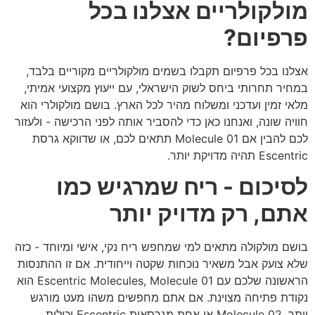
מולקולריים אצלנו בכל
פרפיום?
אצלנו בכל פרפיום תקבלו בשמים מולקולריים מקוריים בלבד,
במחיר תחרותי ביחס לשוק הישראלי, עם ייעוץ מקצועי אמיתי,
מלאי זמין ועדכני ומשלוח מהיר לכל הארץ. בושם מולקולרי הוא
חוויה שונה, ואנחנו כאן כדי להסביר אותה לפני הרכישה - ולעזור
לכם להבין אם Molecule 01 תתאים לכם, או שדווקא גרסת
Escentric תהיה מדויקת יותר.
לסיכום - ריח שמרגיש כמו
אתם, רק מדויק יותר
בושם מולקולה מתאים למי שמחפש ריח נקי, אישי ומיוחד - כזה
שלא צועק אבל משאיר נוכחות שקטה וייחודית. אם זו ההתנסות
הראשונה שלכם עם Escentric Molecules, Molecule 01 הוא
נקודת פתיחה מצוינת. אם אתם מחפשים משהו מעט מורגש
יותר, Molecule 02 או אחת מגרסאות Escentric יכולות