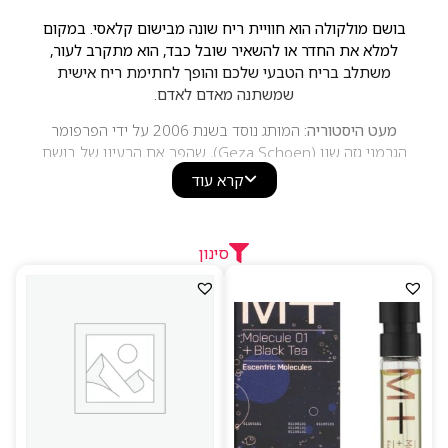
בושם מולקולה הוא חוויית ריח שונה מבישום קלאסי.
במקום
למלא את החדר או להשאיר שובל כבד, הוא מתקרב לעור,
משתלב בריח הטבעי שלכם והופך לחתימת ריח אישית
שמשתנה מאדם לאדם.
מעט היסטוריה:
המותג נוסד בשנת 2006 על ידי הפרפומר
הגרמני גזה שון (Geza Schoen), שהפך את הרעיון של בושם
המבוסס סביב מולקולה סינתטית אחת, Iso E Super,
קרא עוד
לקונספט מרכזי ונגיש. במקום להסתיר את המולקולה בתוך
פירמידת תווים קלאסית, הוא העמיד אותה במרכז הבמה,
ומאז Escentric Molecules הפך לאחד השמות המזוהים
סינון
ביותר עם בישום מולקולרי.
בקצרה
בושם מולקולה (Escentric Molecules) בנוי סביב מולקולת
ריח מרכזית אחת, ולא סביב פירמידת תווים קלאסית. התוצאה
היא ריח נקי, עצי ומודרני, שמגיב לכימיית העור – ולעיתים
מורגש יותר לסביבה מאשר ללובש. הליין נחלק לשתי סדרות:
Molecule (המולקולה לבדה, מינימליסטית) ו-Escentric
(המולקולה עם תווים נלווים). הדגמים המרכזיים – 01 (Iso E