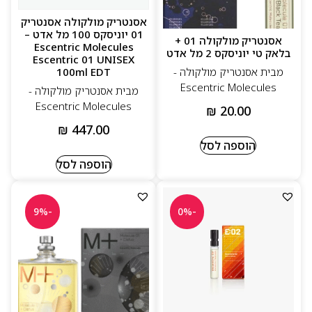
Super), 02 (Ambroxan) ו-03 (Vetiveryl Acetate) –
אסנטריק מולקולה אסנטריק
נבדלים באופי ובנוכחות. כולם יוניסקס ומתאימים במיוחד
01 יוניסקס 100 מל אדט –
אסנטריק מולקולה 01 +
לאקלים הישראלי החם.
Escentric Molecules
בלאק טי יוניסקס 2 מל אדט
Escentric 01 UNISEX
אנחנו בכל פרפיום מציעים את ליין Escentric Molecules
100ml EDT
מבית אסנטריק מולקולה -
למי שמחפש ריח אישי, מינימליסטי ומדויק. כזה שלא צועק,
Escentric Molecules
מבית אסנטריק מולקולה -
לא מתאמץ להרשים אבל משאיר חותם שקט ויוקרתי.
Escentric Molecules
₪
20.00
אם אתם מחפשים בושם מולקולרי שמתאים לאקלים
₪
447.00
הישראלי, למשרד, ליום-יום או כריח חתימה ייחודי, ובמחיר
הוספה לסל
לכל כיס – זו קטגוריה ששווה להכיר לעומק.
הוספה לסל
-9%
-0%