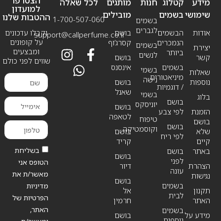
הצטרפו
מידע
קטלוג
חנות
מותגים
לכל שאלה
למועדון
שימושי
בשמים
מובילים
ההטבות שלנו
1-700-507-060
בשמים
לגברים
אודות
הבשמים
בושם
וקבלו עדכונים
support@callperfume.co.il
על קופונים
הנמכרים
קסרג’וף
בשמים
יצירת
ומבצעים
ביותר
לנשים
קשר
בושם
שווים לפני כולם
בשמים
אינסנס
בשמי
שאלות
מיניאטורים
נישה
נוספות
בושם
/ דוגמיות
שאנל
בשמי
בלוג
בושם
יוניסקס
בושם
הזמנת
לפי צבע
לטאפה
טיפוח
בושם
בושם
וקוסמטיקה
שלא
בושם
לפי ריח
קיים
קריד
בשליחת
באתר
בושם
בושם
לפני
הטופס אני
הצהרת
דיור
עונה
מאשר/ת את
נגישות
בושם
בשמים
מדיניות
תקנון
אל
לבית
הפרטיות של
האתר
חרמין
האתר,
בשמים
מידע על
בושם
נוספים