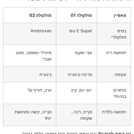
מאפיין
מולקולה 01
מולקולה 02
בסיס
Iso E Super
Ambroxan
מולקולרי
תחושת ריח
עצי-שקוף
מינרלי-מאסקי, מעט
ענברי
עוצמה
עדינה-בינונית
בינונית
מתאים
יום-יום, קיץ
ערב, חורף קל
במיוחד
תחושה כללית
נקייה, רכה ,
נקייה, יבשה ומורגשת
שקופה
יותר
אז במה לבחור?
אם אתם רוצים ריח כמעט בלתי נראה,