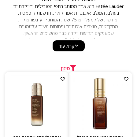
Estée Lauder
הוא אחד ממותגי היופי המובילים והיוקרתיים
בעולם, המגלם אלגנטיות אמריקאית, חדשנות קוסמטית
ומורשת של למעלה מ־75 שנה. המותג ידוע בפורמולות
מתקדמות, מוצרים איכותיים וניחוחות נשיים על־זמניים
שמעניקים תחושת יוקרה כבר מהשימוש הראשון.
המוצרים של Estée Lauder מבוססים על
טכנולוגיות
קרא עוד
אנטי־אייג’ינג מתקדמות, קומפלקסי לחות רבי־עוצמה,
פפטידים, אנטי־אוקסידנטים ורכיבים פעילים חדשניים
. ליין
הטיפוח של המותג, ובראשו
Advanced Night Repair
, נחשב
למוביל בתחום ברמת מחקר ויעילות.
סינון
בתחום הבישום, אסתי לאודר מזוהה עם ניחוחות נשיים,
אלגנטיים ומרשימים הכוללים
פרחים לבנים עשירים, וניל
עדין, ענבר רך ותווים עציים יוקרתיים
. קלאסיקות כמו
Estee
,
Pleasures
,
Beautiful
, ו־
Modern Muse
ממשיכות
להיות אהובות בכל העולם.
למה לבחור ב–Estée Lauder
פורמולות טיפוח מתקדמות עם תוצאות מוכחות
ניחוחות נשיים, אלגנטיים ועל־זמניים