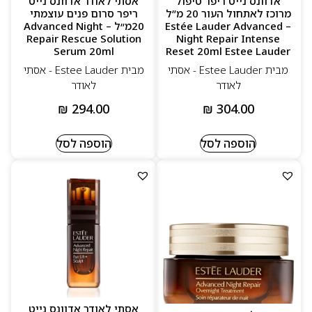
אדוונס נייט ריפר טיפול
אסתי לאודר אדוונס נייט
מרוכז לאתחול העור 20 מ”ל
ריפר סרום פנים עוצמתי
מותג יוקרה בינלאומי עם אמינות גבוהה
– Estée Lauder Advanced
20מ״ל – Advanced Night
Repair Rescue Solution
Night Repair Intense
מגוון רחב של טיפוח, איפור ובישום ברמת פרימיום
Serum 20ml
Reset 20ml Estee Lauder
מבית Estee Lauder - אסתי
מבית Estee Lauder - אסתי
לאודר
לאודר
₪
294.00
₪
304.00
הוספה לסל
הוספה לסל
אסתי לאודר אדוונס נייט