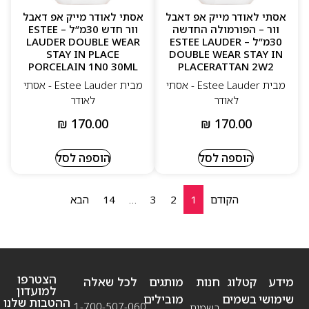
אסתי לאודר מייק אפ דאבל
אסתי לאודר מייק אפ דאבל
וור – הפורמולה החדשה
וור חדש 30מ”ל – ESTEE
30מ”ל – ESTEE LAUDER
LAUDER DOUBLE WEAR
STAY IN PLACE
DOUBLE WEAR STAY IN
PORCELAIN 1N0 30ML
PLACERATTAN 2W2
מבית Estee Lauder - אסתי
מבית Estee Lauder - אסתי
לאודר
לאודר
₪
170.00
₪
170.00
הוספה לסל
הוספה לסל
הקודם
1
2
3
…
14
הבא
הצטרפו
מידע
קטלוג
חנות
מותגים
לכל שאלה
למועדון
שימושי
בשמים
מובילים
ההטבות שלנו
1-700-507-060
בשמים