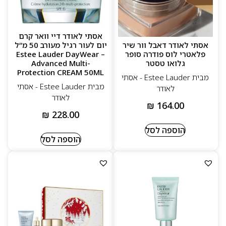
אסתי לאודר דיי וואר קרם
אסתי לאודר דאבל וור שיר
יום לעור רגיל מעורב 50 מ”ל
פלאטרי לוס פודרה סופר
– Estee Lauder DayWear
גלואו טסטר
Advanced Multi-
Protection CREAM 50ML
מבית Estee Lauder - אסתי
מבית Estee Lauder - אסתי
לאודר
לאודר
₪
164.00
₪
228.00
הוספה לסל
הוספה לסל