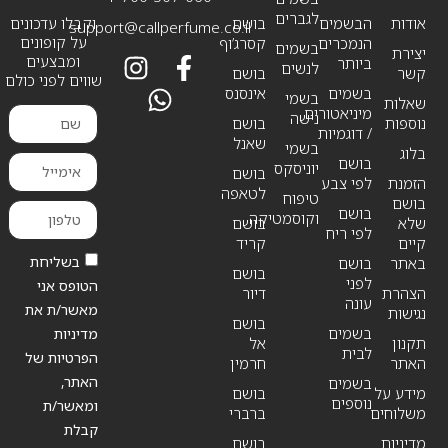
לגברים
אודות
הבשמים
בושם
וקבלו עדכונים
support@callperfume.co.il
על קופונים
הנמכרים
קסרג’וף
בשמים
יצירת
ומבצעים
ביותר
לנשים
קשר
בושם
שווים לפני כולם
בשמים
אינסנס
בשמי
שאלות
מיניאטורים
נישה
נוספות
בושם
/ דוגמיות
שאנל
בשמי
בלוג
בושם
יוניסקס
בושם
הזמנת
לפי צבע
לטאפה
טיפוח
בושם
בושם
וקוסמטיקה
שלא
בושם
לפי ריח
קיים
קריד
בשליחת
באתר
בושם
בושם
לפני
הטופס אני
הצהרת
דיור
עונה
מאשר/ת את
נגישות
בושם
בשמים
מדיניות
תקנון
אל
לבית
הפרטיות של
האתר
חרמין
האתר,
בשמים
מידע על
בושם
נוספים
ומאשר/ת
משלוחים
ברברי
קבלת
מדיניות
בושם