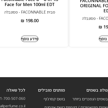
דט 90מ”ל – FACONNABLE
Face for Men 100ml EDT
ORIGINAL F
E
מבית FACONNABLE - פסונבלה
₪
198.00
₪
19
נוסף
מידע נוסף
טלוג בשמים
מותגים מובילים
לכל שאלה
1-700-507-060
בשמים הנמכרים ביותר
בושם קסרג’וף
llperfume.co.il
מים מיניאטורים / דוגמיות
בושם אינסנס