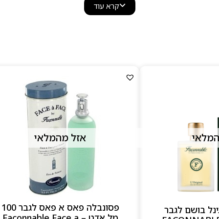
האורבנית — ומעניקים תחושת רוגע וסטייל.
קרא עוד
 לגברים ונשים, כמו
Façonnable Femme
,
nnable Homme
ת עם עומק עצי.הבקבוקים עצמם מעוצבים בהשראת עולם הסייל
בהירה, מתכת כחולה וסגנון קליל אך יוקרתי.
למה לבחור ב–Façonnable
ניחוחות רעננים ונקיים ברוח הריביירה
מתאימים לשגרה יומיומית ולמזג אוויר ים־תיכוני
עיצוב קלאסי ואלגנטי בניחוח ימי
המלאי
אזל מהמלאי
פרופיל ריח מאוזן, גברי־רענן ומחמיא
פסונבלה פאס א פאס לגבר 100
ינל בושם לגבר
מל אדט – Faconnable Face a