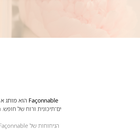
Façonnable
הוא מותג או
הניחוחות של Façonnable משלבים
מה שיוצר פרופיל ריח אלג