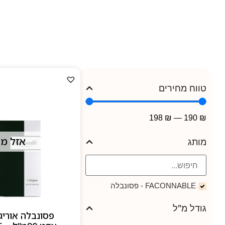
ליין הבשמים כולל גרסאות
המשלבות רעננות ים־תיכוני
טווח מחירים
198
₪
—
190
₪
אזל מ
מותג
FACONNABLE - פסונבלה
גודל מ"ל
פסונבלה אוריג