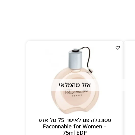
Faço
וגרסאות מודרניות
ור — פסים נקיים, זכוכית
אזל מהמלאי
פסונבלה פם לאישה 75 מל אדפ
– Faconnable for Women
75ml EDP