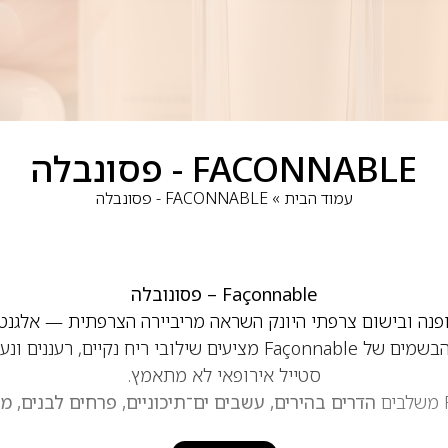
FACONNABLE - פסונבלה
עמוד הבית
»
FACONNABLE - פסונבלה
Façonnable – פסונובלה
פנה ובישום צרפתי היונק השראה מריביירה הצרפתית — אלגנטי
ים־תיכונית ורוח של חופש. הבשמים של Façonnable מציעים שילובי 
סטייל אירופאי לא מתאמץ.
הדרים בהירים, עשבים ים־תיכוניים, פרחים לבנים, מ
נטי, מאוזן ורענן. מדובר בבשמים שמתאימים לשימוש יומיומי —