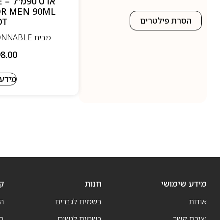
א
OR MEN 90ML
הסרת פילטרים
DT
מבית FACONNABLE - פסונבלה
8.00
מידע 
מידע שימושי
חנות
ק
אודות
בשמים לגברים
ה
יצירת קשר
בשמים לנשים
בש