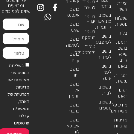
בשמים
יצירת
ומבצעים
ביותר
לנשים
קשר
בושם
שווים לפני כולם
בשמים
אינסנס
בשמי
שאלות
מיניאטורים
נישה
נוספות
בושם
/ דוגמיות
שאנל
בשמי
בלוג
בושם
יוניסקס
בושם
הזמנת
לפי צבע
לטאפה
טיפוח
בושם
בושם
וקוסמטיקה
שלא
בושם
לפי ריח
קיים
קריד
בשליחת
באתר
בושם
בושם
לפני
הטופס אני
הצהרת
דיור
עונה
מאשר/ת את
נגישות
בושם
בשמים
מדיניות
תקנון
אל
לבית
הפרטיות של
האתר
חרמין
האתר,
בשמים
מידע על
בושם
נוספים
ומאשר/ת
משלוחים
ברברי
קבלת
מדיניות
בושם
פרסומים
פרטיות
איב סאן
לורן