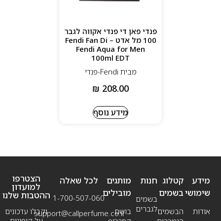
פנדי פאן די פנדי אקווה לגבר
100 מל אדט – Fendi Fan Di
Fendi Aqua for Men
100ml EDT
מבית Fendi-פנדי
₪
208.00
מידע נוסף
הצטרפו
מידע
קטלוג
חנות
מותגים
לכל שאלה
למועדון
שימושי
בשמים
מובילים
ההטבות שלנו
1-700-507-060
בשמים
לגברים
אודות
הבשמים
בושם
וקבלו עדכונים
support@callperfume.co.il
על קופונים
הנמכרים
קסרג’וף