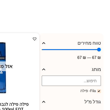
טווח מחירים
67
₪
—
67
₪
אזל מ
מותג
Fila- פילה
גודל מ"ל
n 100ml EDT