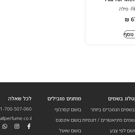
₪
6
נוסף
טלוג בשמים
מותגים מובילים
לכל שאלה
1-700-507-060
בשמים הנמכרים ביותר
בושם קסרג’וף
llperfume.co.il
מים מיניאטורים / דוגמיות
בושם אינסנס
שם לפי צבע
בושם שאנל