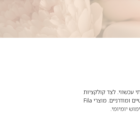
י עכשווי. לצד קולקציות
האופנה והספורט, המותג מציע גם מגוון בשמים לגברים ולנשים עם ניחוחות רעננים, אנרגטיים ומודרניים. מוצרי Fila
מוש יומיומי.