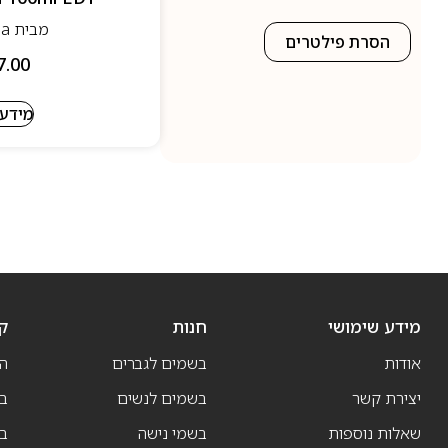
מבית Fila- פילה
הסרת פילטרים
7.00
מידע 
מידע שימושי
חנות
ק
אודות
בשמים לגברים
ה
יצירת קשר
בשמים לנשים
בש
שאלות נוספות
בשמי נישה
בו