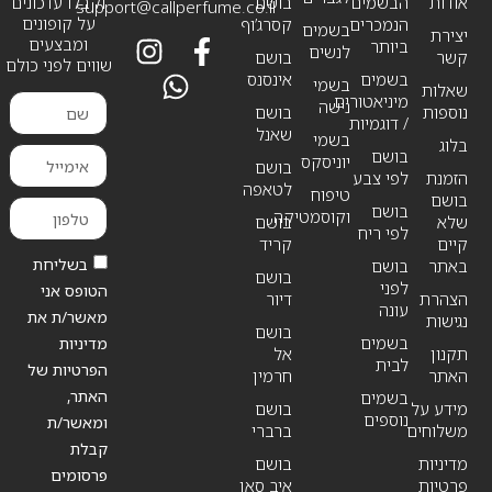
אודות
הבשמים
בושם
וקבלו עדכונים
support@callperfume.co.il
על קופונים
הנמכרים
קסרג’וף
בשמים
יצירת
ומבצעים
ביותר
לנשים
קשר
בושם
שווים לפני כולם
בשמים
אינסנס
בשמי
שאלות
מיניאטורים
נישה
נוספות
בושם
/ דוגמיות
שאנל
בשמי
בלוג
בושם
יוניסקס
בושם
הזמנת
לפי צבע
לטאפה
טיפוח
בושם
בושם
וקוסמטיקה
שלא
בושם
לפי ריח
קיים
קריד
בשליחת
באתר
בושם
בושם
לפני
הטופס אני
הצהרת
דיור
עונה
מאשר/ת את
נגישות
בושם
בשמים
מדיניות
תקנון
אל
לבית
הפרטיות של
האתר
חרמין
האתר,
בשמים
מידע על
בושם
נוספים
ומאשר/ת
משלוחים
ברברי
קבלת
מדיניות
בושם
פרסומים
פרטיות
איב סאן