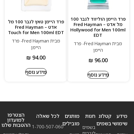
פרד היימן הוליווד לגבר 100
פרד היימן טאץ לגבר 100 מל
מל אדט – Fred Hayman
אדט – Fred Hayman
Hollywood for Men 100ml
Touch for Men 100ml EDT
EDT
מבית Fred Hayman- פרד
מבית Fred Hayman- פרד
היימן
היימן
₪
94.00
₪
96.00
מידע נוסף
מידע נוסף
הצטרפו
מידע
קטלוג
חנות
מותגים
לכל שאלה
למועדון
שימושי
בשמים
מובילים
ההטבות שלנו
1-700-507-060
בשמים
לגברים