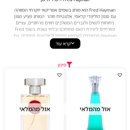
Fred Hayman הוא מותג בשמים אמריקאי יוקרתי המזוהה
עם סגנון הוליוודי קלאסי, אלגנטיות וזוהר. המותג מציע מגוון
ניחוחות לנשים ולגברים המשלבים תווים פרחוניים, עציים
ומזרחיים ליצירת רושם מתוחכם ובלתי נשכח. בשמי Fred
Hayman מתאימים לשימוש יומיומי ולאירועים מיוחדים, עם
אופי יוקרתי ונוכחות נעימה לאורך היום.
קרא עוד
סינון
אזל מהמלאי
אזל מהמלאי