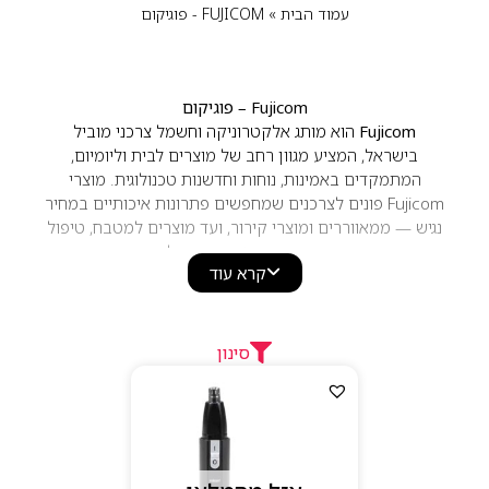
עמוד הבית
»
FUJICOM - פוגיקום
Fujicom – פוגיקום
Fujicom
הוא מותג אלקטרוניקה וחשמל צרכני מוביל
בישראל, המציע מגוון רחב של מוצרים לבית וליומיום,
המתמקדים באמינות, נוחות וחדשנות טכנולוגית. מוצרי
Fujicom פונים לצרכנים שמחפשים פתרונות איכותיים במחיר
נגיש — ממאווררים ומוצרי קירור, ועד מוצרים למטבח, טיפול
אישי ופתרונות עזר חכמים לבית.
קרא עוד
המוצרים של Fujicom מתאפיינים בעיצוב פרקטי ונקי, שימוש
פשוט ואיכות ייצור גבוהה. הטכנולוגיה משלבת ביצועים
טובים, צריכת חשמל נמוכה ותפעול ידידותי, כך שהם
מתאימים לכל בית ומשתלבים באופן טבעי בשגרה.
סינון
ליין המוצרים כולל
מאווררים, מפזרי חום, טוסטרים ומכשירי
אפייה, מגהצים, קומקומים חשמליים, מוצרי טיפוח אישי,
מכשירי עיסוי, פתרונות חשמל ניידים ועוד
— כולם בנויים
להעניק חוויית שימוש אמינה ויעילה לאורך זמן.
למה לבחור ב–Fujicom