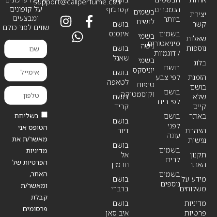
support@callperfume.co.il
על קופונים
הנמכרים
קסרג’וף
בשמים
יצירת
ומבצעים
ביותר
לנשים
קשר
בושם
שווים לפני כולם
בשמים
אינסנס
בשמי
שאלות
מיניאטורים
נישה
נוספות
בושם
/ דוגמיות
שאנל
בשמי
בלוג
בושם
יוניסקס
בושם
הזמנת
לפי צבע
לטאפה
טיפוח
בושם
בושם
וקוסמטיקה
שלא
בושם
לפי ריח
קיים
קריד
בשליחת
באתר
בושם
בושם
לפני
הטופס אני
הצהרת
דיור
עונה
מאשר/ת את
נגישות
בושם
בשמים
מדיניות
תקנון
אל
לבית
הפרטיות של
האתר
חרמין
האתר,
בשמים
מידע על
בושם
נוספים
ומאשר/ת
משלוחים
ברברי
קבלת
מדיניות
בושם
פרסומים
פרטיות
איב סאן