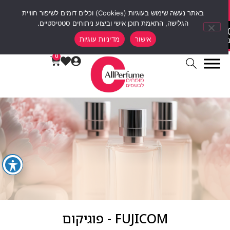
סוף שבוע של הנחות 12% הנחה על כל האתר עם קוד קופון weekend10
באתר נעשה שימוש בעוגיות (Cookies) וכלים דומים לשיפור חוויית
הגלישה, התאמת תוכן אישי וביצוע ניתוחים סטטיסטיים.
00
00
00
0
אישור
מדיניות עוגיות
ות
דקות
שעות
ימים
0
FUJICOM - פוגיקום